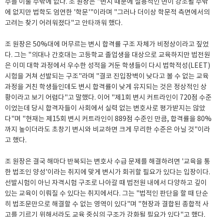
주를 이룰 수밖에 없다. 조 원장은 "변시 때문에 실용적인 면이 강조될 수밖
에 없지만 법학도 엄연한 '학문'"이라며 "그러나 더이상 학문적 측면에서의
고려는 찾기 어려워졌다"고 안타까워 했다.
조 원장은 50%대에 머무르는 변시 합격률 구조 자체가 비정상이라고 짚었
다. 그는 "의대나 간호대는 고등학교 졸업생을 대상으로 교육하지만 법전원
은 이미 대학 과정에서 우수한 성적을 거둔 학생들이 다시 법학적성(LEET)
시험을 거쳐 선발되는 구조"라며 "결코 진입장벽이 낮다고 볼 수 없는 교육
과정을 거친 학생들인데도 변시 합격률이 낮게 유지되는 것은 정상적인 상
황이라고 보기 어렵다"고 말했다. 이어 "제1회 변시 커트라인이 720점 수준
이었는데 당시 합격자들이 사회에서 실력 없는 변호사로 평가받지는 않았
다"며 "현재는 제15회 변시 커트라인이 889점 수준인 만큼, 합격률을 80%
까지 높이더라도 초창기 변시와 비교하면 크게 무리한 수준은 아닐 것"이라
고 했다.
조 원장은 결국 해마다 반복되는 변호사 수급 문제를 해결하려면 '교육을 통
한 법조인 양성'이라는 취지에 맞게 변시가 회귀할 필요가 있다는 입장이다.
선발시험이 아닌 자격시험 구조로 나아갈 때 법전원 내에서 다양하고 깊이
있는 교육이 이뤄질 수 있다는 취지에서다. 그는 "법적인 판단을 할 때 단순
히 법조문만으로 해결할 수 없는 영역이 있다"며 "현장과 결합된 종합적 사
고를 기르기 위해서라도 교육 중심의 구조가 강화될 필요가 있다"고 했다.