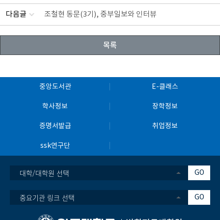
다음글
조철현 동문(3기), 중부일보와 인터뷰
목록
중앙도서관
E-클래스
학사정보
장학정보
증명서발급
취업정보
ssk연구단
대학/대학원 선택
GO
중요기관 링크 선택
GO