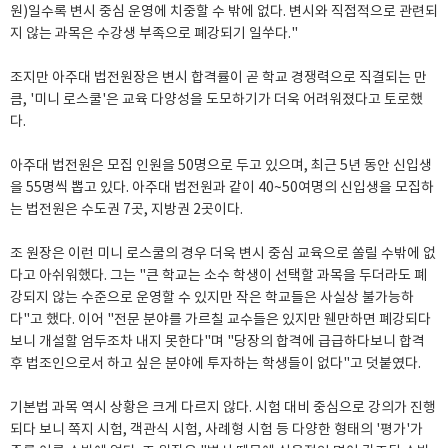
원)일수록 변시 중심 운영에 치중할 수 밖에 없다. 변시와 직접적으로 관련되
지 않는 과목은 수강생 부족으로 폐강되기 일쑤다."
조지만 아주대 법전원장은 변시 합격률이 곧 학교 경쟁력으로 직결되는 만
큼, '미니 로스쿨'은 교육 다양성을 도모하기가 더욱 어려워졌다고 토로했
다.
아주대 법전원은 모집 인원을 50명으로 두고 있으며, 최근 5년 동안 신입생
을 55명씩 뽑고 있다. 아주대 법전원과 같이 40~50여명의 신입생을 모집하
는 법전원은 수도권 7곳, 지방권 2곳이다.
조 원장은 이런 미니 로스쿨의 경우 더욱 변시 중심 교육으로 쏠릴 수밖에 없
다고 아쉬워했다. 그는 "큰 학교는 소수 학생이 선택할 과목을 두더라도 폐
강되지 않는 수준으로 운영할 수 있지만 작은 학교들은 사실상 불가능하
다"고 했다. 이어 "전문 분야를 가르칠 교수들은 있지만 웬만하면 폐강되다
보니 개설할 엄두조차 내지 못한다"며 "당장의 합격에 급급하다보니 합격
후 법조인으로서 하고 싶은 분야에 투자하는 학생들이 없다"고 덧붙였다.
기본법 과목 역시 상황은 크게 다르지 않다. 시험 대비 중심으로 강의가 진행
되다 보니 쪽지 시험, 객관식 시험, 사례형 시험 등 다양한 형태의 '평가'가