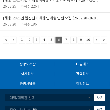
[채용]2026학년도 매향여자정보고등학교 계약제교원(보건간호,수학) 채용
26.02.25
조회수 226
[채용]2026년 일진전기 채용연계형 인턴 모집 (26.02.20~26.03.02)
26.02.20
조회수 186
1
2
3
4
5
6
7
8
9
10
중앙도서관
E-클래스
학사정보
장학정보
증명서발급
취업정보
대학/대학원 선택
GO
중요기관 링크 선택
GO