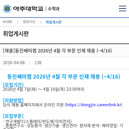
수학과
취업게시판
HOME
알림마당
취업게시판
[채용]동진쎄미켐 2026년 4월 각 부문 인재 채용 (~4/16)
2026-04-08
138
동진쎄미켐 2026년 4월 각 부문 인재 채용 (~4/16)
[모집기간]
2026년 4월 7일(화) ～ 4월 16일(목) 23:59까지
[지원방법]
당사 채용 홈페이지에서 온라인 지원 (
https://dongjin.careerlink.kr
)
[
모집부문]
-
연구개발(디스플레이/반도체/이차전지)
- 종합연구소
- 성능평가
- 생산기술
- 생산관리
-
원자재 분석
- 해외영업
- 기