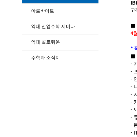
I
고
아르바이트
■
역대 산업수학 세미나
4월
역대 콜로퀴움
*
■
수학과 소식지
-
-
-
-
-
-
-
-
-
-