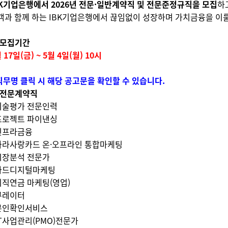
BK기업은행에서
2026년 전문·일반계약직 및 전문준정규직
을
모집
하
객과 함께 하는 IBK기업은행에서 끊임없이 성장하며 가치금융을 이
모집
기간
 17일(금) ~ 5월 4일(월) 10시
 직무명 클릭 시 해당 공고문을 확인할 수 있습니다.
 전문계약직
 기술평가 전문인력
 프로젝트 파이낸싱
 인프라금융
 나라사랑카드 온·오프라인 통합마케팅
 시장분석 전문가
 카드디지털마케팅
 퇴직연금 마케팅(영업)
 큐레이터
 본인확인서비스
 IT사업관리(PMO)전문가