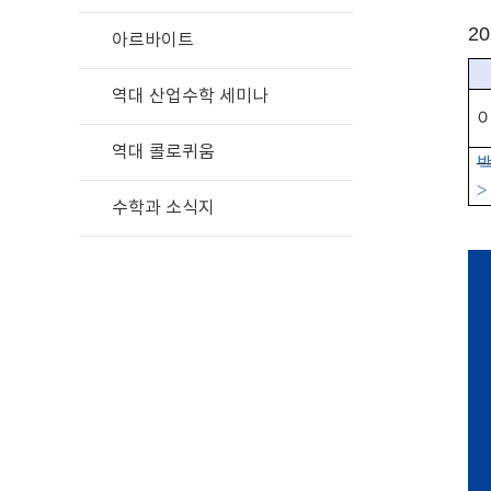
2
아르바이트
역대 산업수학 세미나
역대 콜로퀴움
>
수학과 소식지