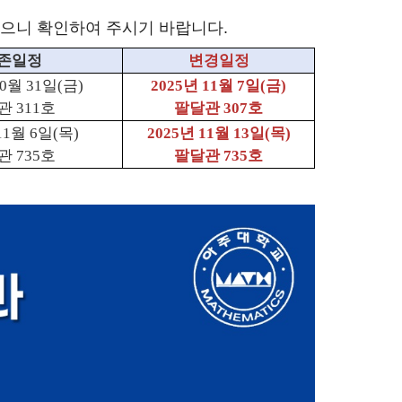
었으니 확인하여 주시기 바랍니다.
존일정
변경일정
0
월
31
일
(
금
)
2025
년
11
월
7
일
(
금
)
관
311
호
팔달관
307
호
11
월
6
일
(
목
)
2025
년
11
월
13
일
(
목
)
관
735
호
팔달관
735
호