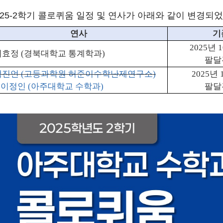
025-2학기 콜로퀴움 일정 및 연사가 아래와 같이 변경되
연사
기
2025
년
1
이효정
(
경북대학교 통계학과
)
팔달
백진언
(
고등과학원 허준이수학난제연구소
)
2025
년
 이정인 (아주대학교 수학과)
팔달