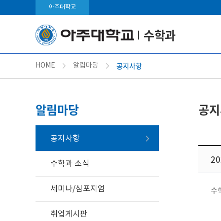
아주대학교
수학과
공지사항
HOME
알림마당
알림마당
공지
공지사항
2
수학과 소식
세미나/심포지엄
수
취업게시판