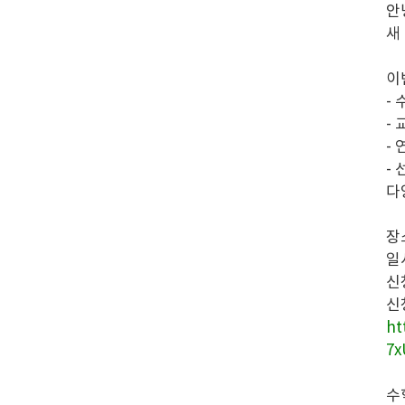
안
새
이
-
-
-
-
다
장
일시
신청
신
ht
7x
수