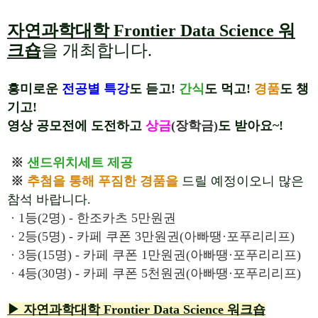
자연과학대학
Frontier Data Science
워
크숍
을 개최합니다
.
흥미로운
전공별 특강
도 듣고!
간식
도 먹고!
경품
도 챙
기고!
영상 공모전에 도전하고
상금
(장학금)
도 받아요~!
※
샌드위치세트 제공
※
추첨을 통해 푸짐한 경품을
드릴 예정이오니 많은
참석 바랍니다.
· 1등(2명) - 한조카츠 5만원권
· 2등(5명) - 카페 쿠폰 3만원권(아빠땡·포푸리리프)
· 3등(15명) - 카페 쿠폰 1만원권(아빠땡·포푸리리프)
· 4등(30명) - 카페 쿠폰 5천원권(아빠땡·포푸리리프)
▶
자연과학대학
Frontier Data Science
워크숍