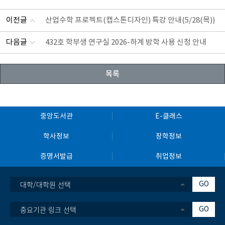
이전글
산업수학 프로젝트(캡스톤디자인) 특강 안내(5/28(목))
다음글
432호 학부생 연구실 2026-하계 방학 사용 신청 안내
목록
중앙도서관
E-클래스
학사정보
장학정보
증명서발급
취업정보
대학/대학원 선택
GO
중요기관 링크 선택
GO