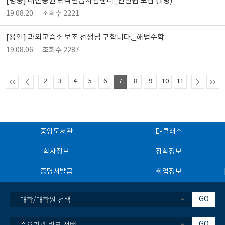
[명동] 대신증권 퇴직연급사업센터_인턴쉽 모집 (1명)
19.08.20
조회수 2221
[용인] 과외교습소 보조 선생님 구합니다._해법수학
19.08.06
조회수 2287
2
3
4
5
6
7
8
9
10
11
중앙도서관
E-클래스
학사정보
장학정보
증명서발급
취업정보
대학/대학원 선택
GO
중요기관 링크 선택
GO