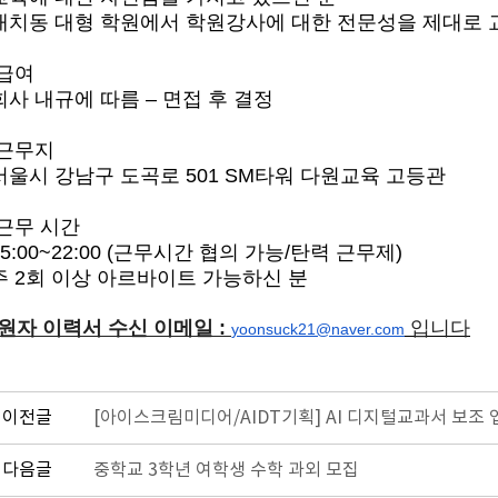
대치동 대형 학원에서 학원강사에 대한 전문성을 제대로 
급여
회사 내규에 따름
–
면접 후 결정
근무지
서울시 강남구 도곡로
501 SM
타워 다원교육 고등관
근무 시간
15:00~22:00 (
근무시간 협의 가능
/
탄력 근무제
)
주
2
회 이상 아르바이트 가능하신 분
원자 이력서 수신 이메일 :
입니다
yoonsuck21@naver.com
이전글
[아이스크림미디어/AIDT기획] AI 디지털교과서 보조 
다음글
중학교 3학년 여학생 수학 과외 모집