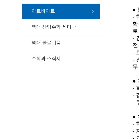
●
아르바이트
-
학
역대 산업수학 세미나
로
-
역대 콜로퀴움
전
-
수학과 소식지
-
무
●
-
-
-
●
-
-
-