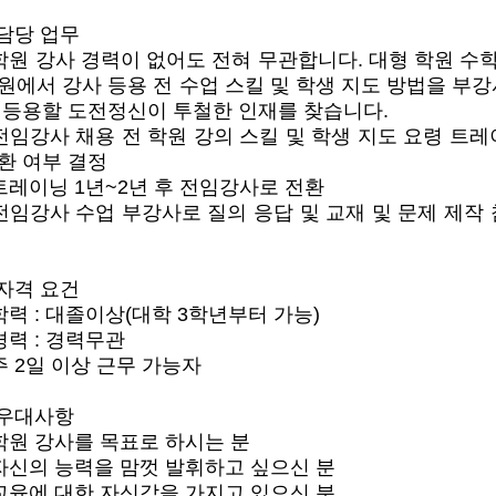
담당 업무
학원 강사 경력이 없어도 전혀 무관합니다
.
대형 학원 수
원에서 강사 등용 전 수업 스킬 및 학생 지도 방법을 부
 등용할 도전정신이 투철한 인재를 찾습니다
.
전임강사 채용 전 학원 강의 스킬 및 학생 지도 요령 트
환 여부 결정
트레이닝
1
년
~2
년 후 전임강사로 전환
전임강사 수업 부강사로 질의 응답 및 교재 및 문제 제작 
자격 요건
학력
:
대졸이상
(
대학
3
학년부터 가능
)
경력
:
경력무관
주
2
일 이상 근무 가능자
우대사항
학원 강사를 목표로 하시는 분
자신의 능력을 맘껏 발휘하고 싶으신 분
교육에 대한 자신감을 가지고 있으신 분