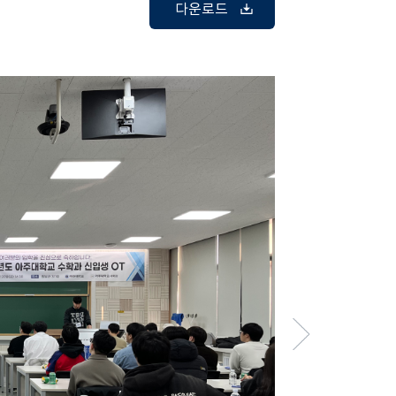
다운로드
IMG_4258.jpeg
IMG_4261.jpeg
IMG_4263.jpeg
IMG_4268.jpeg
KakaoTalk_20260225_083627276.jpg
KakaoTalk_20260225_083627276_04.jpg