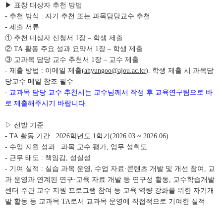
▶
표창 대상자 추천 방법
- 추천 방식
:
자기 추천 또는 과목담당교수 추천
- 제출 서류
①
추천 대상자 신청서
1
장
–
학생 제출
②
TA
활동 주요 성과 요약서
1
장
–
학생 제출
③
교과목 담당 교수 추천서
1
장
–
교수 제출
- 제출 방법
:
이메일 제출
(
ahyungoo@ajou.ac.kr
).
학생 제출 시 과목담
당교수 메일 참조 필수
- 교과목 담당 교수 추천서는 교수님께서 작성 후 교육연구팀으로 바
로 제출해주시기 바랍니다
.
▷
선발 기준
- TA
활동 기간
: 2026
학년도
1
학기
(2026.03 ~ 2026.06)
- 수업 지원 성과
:
과목 교수 평가
,
업무 성취도
- 근무 태도
:
책임감
,
성실성
- 기여 실적
:
실습 과목 운영
,
수업 자료
·
콘텐츠 개발 및 개선 참여
,
교
과 운영과 연계된 연구
·
교육 자료 개발 등 연구성 활동
,
교수학습개발
센터 주관 교수 지원 프로그램 참여 등 교육 역량 강화를 위한 자기개
발 활동 등 교과목
TA
로서 교과목 운영에 직접적으로 기여한 실적