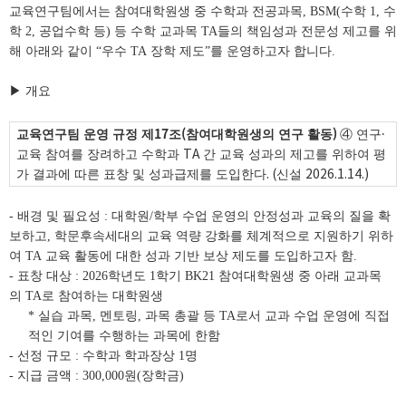
교육연구팀에서는 참여대학원생 중 수학과 전공과목
, BSM(
수학
1,
수
학
2,
공업수학 등
)
등 수학 교과목
TA
들의 책임성과 전문성 제고를 위
해 아래와 같이
“
우수
TA
장학 제도
”
를 운영하고자 합니다
.
▶
개요
17
(
)
교육연구팀 운영 규정 제
조
참여대학원생의 연구 활동
④
연구
·
교육 참여를 장려하고 수학과
TA
간 교육 성과의 제고를 위하여 평
가 결과에 따른 표창 및 성과급제를 도입한다
. (
신설
2026.1.14.)
- 배경 및 필요성
:
대학원
/
학부 수업 운영의 안정성과 교육의 질을 확
보하고
,
학문후속세대의 교육 역량 강화를 체계적으로 지원하기 위하
여
TA
교육 활동에 대한 성과 기반 보상 제도를 도입하고자 함
.
- 표창 대상
: 2026
학년도
1
학기
BK21
참여대학원생 중 아래 교과목
의
TA
로 참여하는 대학원생
* 실습 과목
,
멘토링
,
과목 총괄 등
TA
로서 교과 수업 운영에 직접
적인 기여를 수행하는 과목에 한함
- 선정 규모
:
수학과 학과장상
1
명
- 지급 금액
: 300,000
원
(
장학금
)