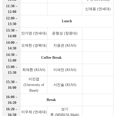
11:30
–
신재용
(
연세대
)
12:00
12:00
–
Lunch
13:30
13:30
–
안가영
(
연세대
)
윤형성
(
창원대
)
14:00
14:00
–
오제한
(
경북대
)
지용관
(KIAS)
14:30
14:30
–
Coffee Break
15:00
15:00
–
최재환
(KIAS)
이세찬
(KIAS)
15:30
이진엽
15:30
–
(University of
서진솔
(KIAS)
16:00
Basel)
16:00
–
Break
16:20
16:20
–
성기
이우제
(
연세대
)
16:50
훈
(MSRI/SLMath)