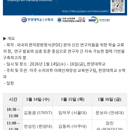
▶ 개요
- 목적 : 국내외 편미분방정식(PDE) 분야 신진 연구자들을 위한 학술 교류
의 장, 연구 발표와 심층 토론 중심으로 연구자 간 지속 가능한 협력 기반을
구축하고자 함
- 일시 및 장소 : 2026년 1월 14일(수) ~ 16일(금), 한양대학교
- 주최 및 주관 : 아주 수리과학 미래인재양성 교육연구팀, 한양대학교 수학
과
- 일정
시간
1
월
14
일
(
수
)
1
월
15
일
(
목
)
1
월
16
일
(
금
)
10:30
–
김동광
(UNIST)
임덕우
(
서울대
)
문보라
(
연세대
)
11:00
11:00
–
장진
전성민
(
한양대
)
김동하
(
아주대
)
11:30
우
(POSTECH)