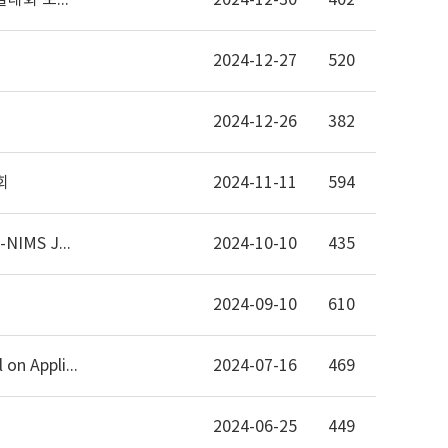
수학과 BK21 이규철 학생, '한국산업응용수학회 2024 추계학술대회 포스터 우수상 수상'
2024-12-30
402
2024-12-27
520
2024-12-26
382
회
2024-11-11
594
규슈대학교 수학과와 업무협약(MOU) 및 "2024 Ajou-Kyushu-NIMS Joint Workshop on Industrial and Applied Mathematics" 개최
2024-10-10
435
2024-09-10
610
2024학년도 해외단기연수 "AJOU-KYUSHU Summer School on Applied Mathematics" 진행
2024-07-16
469
2024-06-25
449