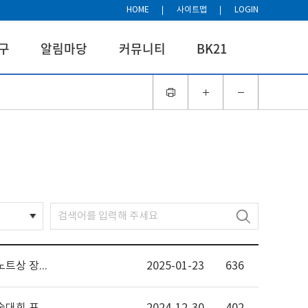
HOME
사이트맵
LOGIN
구
알림마당
커뮤니티
BK21
수학과 BK21 정경진 학생, '2024학년도 대학원혁신 우수연구노트상 장려상 수상'
2025-01-23
636