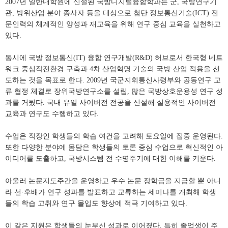
2007년 일반대학원에 신설된 국방디지털융합학과는 군, 국방연구기
관, 방위산업 분야 종사자 등을 대상으로 첨단 정보통신기술(ICT) 전
문인력의 체계적인 양성과 재교육을 위해 연구 중심 교육을 실천하고
있다.
동시에 국방 정보통신(IT) 융합 연구개발(R&D) 허브로서 한국형 네트
워크 중심작전환경 구축과 4차 산업혁명 기술의 국방·산업 적용을 선
도하는 것을 목표로 한다. 2009년 국군지휘통신사령부와 공동연구 교
류 협정 체결로 장위국방연구소를 설립, 많은 국방상호운용성 연구 성
과를 거뒀다. 국내 유일 사이버전 전공을 신설해 실용적인 사이버전
교육과 연구도 수행하고 있다.
수업은 직장인 학생들의 학습 여건을 고려해 토요일에 집중 운영된다.
또한 다양한 분야에 몸담은 학생들의 토론 중심 수업으로 혁신적인 아
이디어를 도출하고, 국방시스템 전 수명주기에 대한 이해를 키운다.
아울러 논문지도주간을 운영하고 우수 논문 장학금을 지급할 뿐 아니
라 선·후배가 연구 성과를 발표하고 교류하는 세미나를 개최해 학생
들의 학습 고취와 연구 몰입도 향상에 적극 기여하고 있다.
이 같은 지원은 학생들의 눈부신 성과로 이어졌다. 특히 졸업생이 주