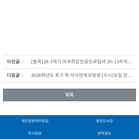
[필독]26-1학기 아주희망전공진로탐색 10~13주차, 15주차 수업을 위한 오픈채팅 안내
이전글
2026학년도 후기 학·석사연계과정생 (수시)모집 전형 실시 안내
다음글
목록
개인정보처리방침
중앙도서관
학사정보
장학정보