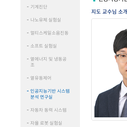
기계진단
지도 교수님 소
나노유체 실험실
멀티스케일소음진동
소프트 실험실
열에너지 및 냉동공
조
열유동제어
인공지능기반 시스템
분석 연구실
자동차 동력 시스템
자율 로봇 실험실