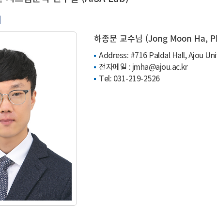
개
하종문 교수님 (Jong Moon Ha, Ph
Address: #716 Paldal Hall, Ajou U
전자메일 :
jmha@ajou.ac.kr
Tel:
031-219-2526