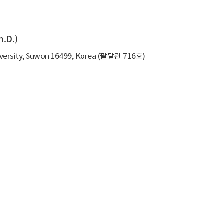
.D.)
niversity, Suwon 16499, Korea (팔달관 716호)