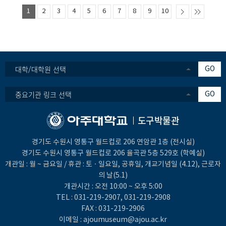
1
2
3
4
5
6
7
8
9
10
대학/대학원 선택
GO
중요기관 링크 선택
GO
도구박물관
경기도 수원시 영통구 월드컵로 206 연암관 1층 (전시실)
경기도 수원시 영통구 월드컵로 206 율곡관 5층 529호 (학예실)
개관일 : 월 ~ 금요일 / 휴관 : 토ㆍ일요일, 공휴일, 개교기념일 (4.12), 근로자
의 날(5.1)
개관시간 : 오전 10:00 ~ 오후 5:00
TEL :
031-219-2907
,
031-219-2908
FAX : 031-219-2906
이메일 :
ajoumuseum@ajou.ac.kr