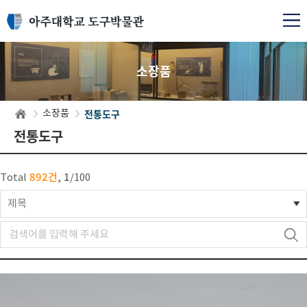
소장품
전통도구
소장품
전통도구
892건
1
Total
,
/
100
제목