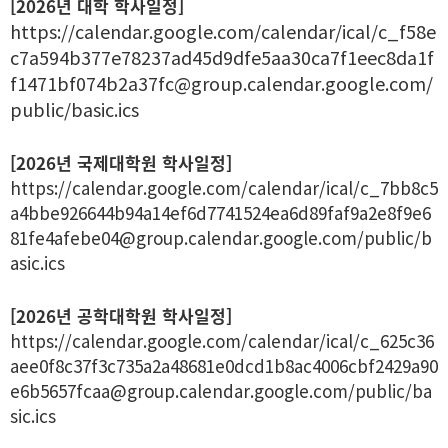
[2026년 대학 학사일정]
https://calendar.google.com/calendar/ical/c_f58e
c7a594b377e78237ad45d9dfe5aa30ca7f1eec8da1f
f1471bf074b2a37fc@group.calendar.google.com/
public/basic.ics
[2026년 국제대학원 학사일정]
https://calendar.google.com/calendar/ical/c_7bb8c5
a4bbe926644b94a14ef6d7741524ea6d89faf9a2e8f9e6
81fe4afebe04@group.calendar.google.com/public/b
asic.ics
[2026년 공학대학원 학사일정]
https://calendar.google.com/calendar/ical/c_625c36
aee0f8c37f3c735a2a48681e0dcd1b8ac4006cbf2429a90
e6b5657fcaa@group.calendar.google.com/public/ba
sic.ics