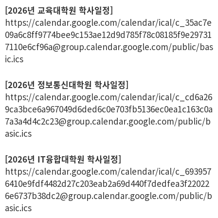
[2026년 교육대학원 학사일정]
https://calendar.google.com/calendar/ical/c_35ac7e
09a6c8ff9774bee9c153ae12d9d785f78c08185f9e29731
7110e6cf96a@group.calendar.google.com/public/bas
ic.ics
[2026년 정보통신대학원 학사일정]
https://calendar.google.com/calendar/ical/c_cd6a26
9ca3bce6a967049d6ded6c0e703fb5136ec0ea1c163c0a
7a3a4d4c2c23@group.calendar.google.com/public/b
asic.ics
[2026년 IT융합대학원 학사일정]
https://calendar.google.com/calendar/ical/c_693957
6410e9fdf4482d27c203eab2a69d440f7dedfea3f22022
6e6737b38dc2@group.calendar.google.com/public/b
asic.ics