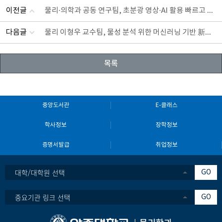
물리·의학과 공동 연구팀, 초분광 영상·AI 활용 빠르고 정확한 위암 진단 기술 개발
이전글
물리 이형우 교수팀, 물성 분석 위한 머신러닝 기반 新접근법 제시
다음글
목록
중앙도서관
E-클래스
학사정보
장학정보
증명서발급
취업정보
대학/대학원 선택
GO
중요기관 링크 선택
GO