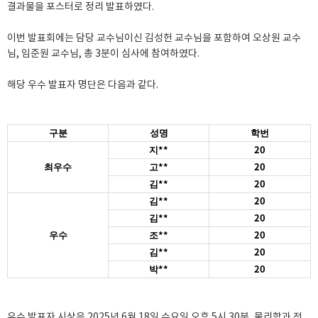
결과물을 포스터로 정리 발표하였다.
이번 발표회에는 담당 교수님이신 김성헌 교수님을 포함하여 오상원 교수
님, 임준원 교수님, 총 3분이 심사에 참여하였다.
해당 우수 발표자 명단은 다음과 같다.
구분
성명
학번
**
20
지
**
20
최우수
고
**
20
김
**
20
김
**
20
김
**
20
우수
조
**
20
김
**
20
박
우수 발표자 시상은 2025년 6월 18일 수요일 오후 5시 30분, 물리학과 전