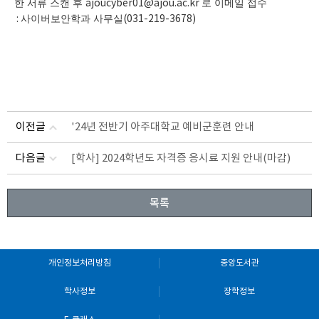
한 서류 스캔 후
ajoucyber01@ajou.ac.kr
로 이메일 접수
:
사이버보안학과 사무실
(031-219-3678)
이전글
'24년 전반기 아주대학교 예비군훈련 안내
다음글
[학사] 2024학년도 자격증 응시료 지원 안내(마감)
목록
개인정보처리방침
중앙도서관
학사정보
장학정보