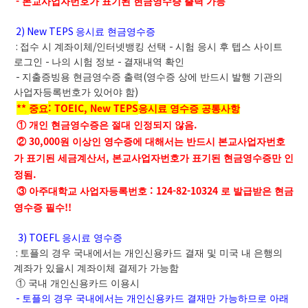
-
본교사업자번호가 표기된 현금영수증 출력 가능
2) New TEPS
응시료 현금영수증
:
접수 시 계좌이체
/
인터넷뱅킹 선택
-
시험 응시 후 텝스 사이트
로그인
-
나의 시험 정보
-
결재내역 확인
-
지출증빙용 현금영수증 출력
(
영수증 상에 반드시 발행 기관의
사업자등록번호가 있어야 함
)
**
: TOEIC, New TEPS
중요
응시료 영수증 공통사항
.
① 개인 현금영수증은 절대 인정되지 않음
30,000
②
원 이상인 영수증에 대해서는 반드시 본교사업자번호
,
가 표기된 세금계산서
본교사업자번호가 표기된 현금영수증만 인
.
정됨
: 124-82-10324
③ 아주대학교 사업자등록번호
로 발급받은 현금
!!
영수증 필수
3) TOEFL
응시료 영수증
:
토플의 경우 국내에서는 개인신용카드 결재 및 미국 내 은행의
계좌가 있을시 계좌이체 결제가 가능함
① 국내 개인신용카드 이용시
-
토플의 경우 국내에서는 개인신용카드 결재만 가능하므로 아래