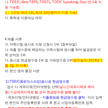
나
. TOEIC, New TEPS, TOEFL, TOEIC Speaking, Opic
연
1
회 지
원 가능함
.
(
→
1
인당 매년
1
회
,
최대
10
만원까지 지원 가능
)
다
.
휴학생 지원대상 제외
#
제출 서류
가
.
어학시험 응시료 지원 신청서
1
부
. (
첨부파일
)
나
.
제출 영수증에 해당하는 어학시험에 응시를 하여 발급받은 어
학 성적표
1
부
.
다
.
응시료 현금영수증
1
부 및 거래영수증
1
부
(
영수일자
: 2024
년
3
월
2
일 자 이후
)
라
.
본인 명의 통장 사본
1) TOEIC(&
토익스피킹
)
응시료 현금영수증
:
접수 시 계좌이체
/
인터넷뱅킹 선택
(
실시간계좌이체로 해야
함
/
가상계좌이체로 할 경우 현금영수증 발행 불가
)
-
계좌이체
/
인터넷뱅킹
-
지출증빙용 현금영수증 클릭
-
미리 입력
된 본인의 주민등록번호 삭제 후 본교 사업자등록번호 입력