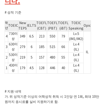
니다.
#
성적 기준
학
New
TOEFL
TOEFL
TOEFL
TOEIC
TOEIC
IELTS
Opic
년
TEPS
(CBT)
(PBT)
(iBT)
Speaking
730이
Lv.5
4
349
6.5
213
550
79
상
(IM1/IM2)
630이
Lv.4
3
279
6
185
515
66
상
(IL)
IL
530이
Lv.4
2
219
5
157
480
55
상
(IL)
430이
Lv.4
1
179
4.5
128
446
40
상
(IL)
#
지원 내역
가
.
위 성적기준 이상의 어학성적 취득 시
1
인당 연
1
회
,
최대
10
만
원까지 응시료를 실비 지원하기로 함
.