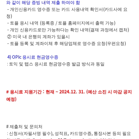
와 같이 해당 증빙 내역 제출 하여야 함
-
개인신용카드 영수증 또는 카드 사용내역 확인서
(
카드사에 요
청
)
-
토플 응시 내역
(
등록증
/
토플 홈페이지에서 출력 가능
)
-
개인 신용카드로만 가능하다는 확인 내역
(
결재 과정에서 캡처
)
② 미국 내 은행의 계좌가 있을시
-
토플 등록 및 계좌이체 후 해당업체로 영수증 요청
(
우편요청
)
4) OPIc
응시료 현금영수증
:
토익 및 텝스 응시료 현금영수증 발급 방식과 동일
#
:
~ 2024.12. 31. (
응시료 지원기간
현재
예산 소진 시 마감 공지
)
예정
#
제출처 및 문의처
:
신청서
(자필
서명 필수
),
성적표
,
카드영수증
,
통장사본 등의 필요