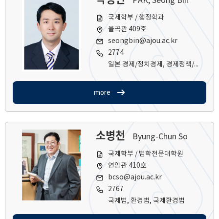
PAK, Seong Bin
국제학부 / 행정학과
율곡관 409호
seongbin@ajou.ac.kr
2774
일본 경제/정치경제, 경제정책/규제(금융, 통상, 산업 등), 한일/중일관계, 경제안보/수소경제/공급망 관리
more
소병천
Byung-Chun So
국제학부 / 법학전문대학원
연암관 410호
bcso@ajou.ac.kr
2767
국제법, 환경법, 국제환경법