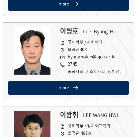
more
이병호
Lee, Byung-Ho
국제학부 / 사회학과
율곡관408
byungholee@ajou.ac.kr
2745
중국사회, 에스니시티, 정체성, 삶의 질, 사회정책
more
이왕휘
LEE WANG HWI
국제학부 / 정치외교학과
율곡관 407호