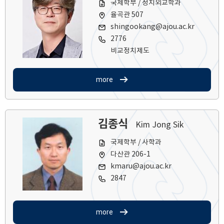
국제학부 / 정치외교학과
율곡관 507
shingookang@ajou.ac.kr
2776
비교정치제도
more
김종식
Kim Jong Sik
국제학부 / 사학과
다산관 206-1
kmaru@ajou.ac.kr
2847
more