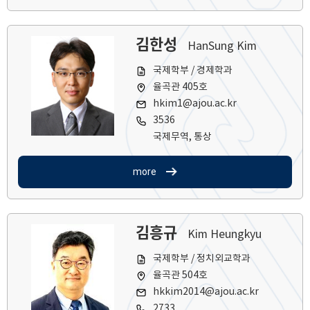
김한성
HanSung Kim
국제학부 / 경제학과
율곡관 405호
hkim1@ajou.ac.kr
3536
국제무역, 통상
more
김흥규
Kim Heungkyu
국제학부 / 정치외교학과
율곡관 504호
hkkim2014@ajou.ac.kr
2733