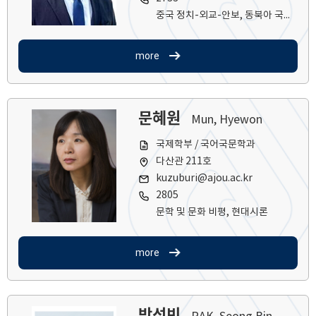
중국 정치-외교-안보, 동북아 국제정치, 외교 정책결정
more
문혜원
Mun, Hyewon
국제학부 / 국어국문학과
다산관 211호
kuzuburi@ajou.ac.kr
2805
문학 및 문화 비평, 현대시론
more
박성빈