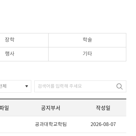
장학
학술
행사
기타
전체
파일
공지부서
작성일
공과대학교학팀
2026-08-07