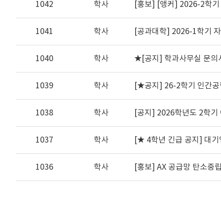
1042
학사
1041
학사
[공과대학] 2026-1학기
1040
학사
★[공지] 학과사무실 문의사항
1039
학사
[★공지] 26-2학기 인간
1038
학사
[공지] 2026학년도 2학기 
1037
학사
[★ 4학년 긴급 공지] 대기업
1036
학사
[홍보] AX 공급망 탄소중립