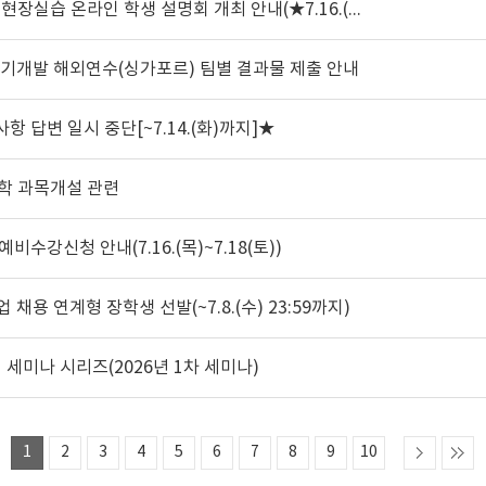
[홍보] [앵커] 2026-2학기 현장실습 온라인 학생 설명회 개최 안내(★7.16.(목) 14시)
 자기개발 해외연수(싱가포르) 팀별 결과물 제출 안내
 답변 일시 중단[~7.14.(화)까지]★
공학 과목개설 관련
예비수강신청 안내(7.16.(목)~7.18(토))
 채용 연계형 장학생 선발(~7.8.(수) 23:59까지)
 세미나 시리즈(2026년 1차 세미나)
1
2
3
4
5
6
7
8
9
10