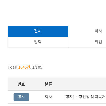
전체
학사
입학
취업
1045건
1
Total
,
/
105
번호
분류
학사
[공지]
수강신청 및 과목개
공지