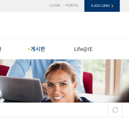
LOGIN
PORTAL
AJOU UNIV
게시판
학
Life@IE