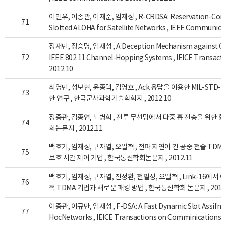
이민우, 이종관, 이재준, 임재성 , R-CRDSA: Reservation-Conten
71
Slotted ALOHA for Satellite Networks , IEEE Communicati
정재민, 정승명, 임재성 , A Deception Mechanism against Co
72
IEEE 802.11 Channel-Hopping Systems , IEICE Transact
2012.10
최영민, 성보현, 윤종택, 김영호 , Ack 응답을 이용한 MIL-STD
73
한 연구 , 한국군사과학기술학회지 , 2012.10
정종관, 김종연, 노병희 , 전투 무선망에서 다중 홉 전송을 위한 향
74
회논문지 , 2012.11
백호기, 임재성, 구자열, 오일혁 , 전파 지연이 긴 공중 전술 TD
75
보호 시간 제어 기법 , 한국통신학회논문지 , 2012.11
백호기, 임재성, 구자열, 진정환, 전필성, 오일혁 , Link-16에
76
적 TDMA 기법과 새로운 패킹 방법 , 한국통신학회 논문지 , 2012.
이종관, 이규만, 임재성 , F-DSA: A Fast Dynamic Slot Assifnme
77
HocNetworks , IEICE Transactions on Comminications , 