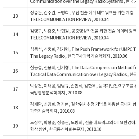
Communication over the Legacy Radio Systems , 
정종관, 김주완, 노병희 , 무선 전술 메쉬 네트워크를 위한 계층 구
13
TELECOMMUNICATION REVIEW , 2010.04
김영구, 노홍준, 박형원 , 공중영상작전을 위한 전술 데이터 링크 MA
14
TELECOMMUNICATION REVIEW , 2010.04
심동섭, 신웅희, 김기형 , The Push Framework for UMPC Tacti
15
The Legacy Radio , 한국군사과학기술학회지 , 2010.06
심동섭, 신웅희, 김기형 , The Data Compression Method for in
16
Tactical Data Communication over Legacy Radios 
박상건, 이태공, 임남규, 손현식, 김한욱 , 능력기반전력구조를 
17
국방경영분석학회지 , 2010.08
김재환, 최경희. 정기현 , 결함위치추정 기법을 이용한 공대지 항
18
과학기술학회지 , 2010.08
노상호, 박형준, 정종관, 노병희 , 전술 네트워크의 OTM 환경에
19
향상 방안 , 한국통신학회논문지 , 2010.10