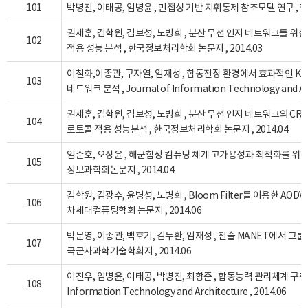
101
박병진, 이태공, 임병윤 , 민첩성 기반 지휘통제 참조모델 연구 , 한
권세훈, 김학원, 김보성, 노병희 , 분산 무선 인지 네트워크를 위한
102
적용 성능 분석 , 한국정보처리학회 논문지 , 2014.03
이철화,이종관, 구자열, 임재성 , 합동전장 환경에서 효과적인 Kil
103
네트워크 분석 , Journal of Information Technology and Arci
권세훈, 김학원, 김보성, 노병희 , 분산 무선 인지 네트워크의 CR
104
로토콜 적용 성능분석 , 한국정보처리학회 논문지 , 2014.04
엄준호, 오상윤 , 해군함정 컴퓨팅 체계 고가용성과 최적화를 위한
105
정보과학회논문지 , 2014.04
김학원, 김광수, 윤병성, 노병희 , Bloom Filter를 이용한 AOD
106
차세대컴퓨팅학회 논문지 , 2014.06
박문영, 이종관, 백호기, 김두환, 임재성 , 전술 MANET에서 그룹
107
국군사과학기술학회지 , 2014.06
이진우, 임병윤, 이태공, 박병진, 최항준 , 합동능력 관리체계 구축 및 활
108
Information Technology and Architecture , 2014.06