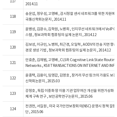
117
2014.11
송운섭, 정우성, 고영배 , 감시정찰 센서 네트워크를 위한 자원예약
118
국통신학회논문지 , 2014.11
윤병성, 김광수, 김학원, 노병희 , 인지무선 네트워크에서 VoIP Q
119
스템 , 정보과학회 컴퓨팅의 실제 논문지 , 2014.12
김보성, 이규민, 노병희, 최근경, 오일혁 , AODV의 전송 지연 
120
경로 생성 기법 , 정보과학회 컴퓨팅의 실제 논문지 , 2014.12
안효춘, 김재범, 고영배 , CLSR: Cognitive Link State Routing 
121
Networks , KSII TRANSACTIONS ON INTERNET AND INFO
윤종택, 김용이, 임영갑, 김영호 , 장거리 무선 링크의 가용도 보
122
신학회논문지 , 2015.03
강정호 , 독립 이중화 망 이용 기관 업무여건 개선을 위한가상화 
123
체계 구축 연구 , 보안공학연구논문지 , 2015.06
전권천, 서길원 , 미국 국가안전보장회의(NSC) 운영시 정책 갈등
124
단 , 2015.06