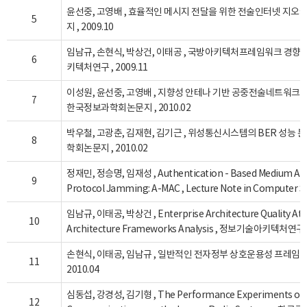
윤선중, 고영배 , 효율적인 메시지 전달을 위한 전술인터넷 지오
5
지 , 2009.10
임남규, 손현식, 박상건, 이태공 , 국방아키텍처프레임워크 경향 및
6
키텍처연구 , 2009.11
이성원, 윤선중, 고영배 , 지향성 안테나 기반 공중전술네트워크를
7
한국정보과학회논문지 , 2010.02
박우철, 고광춘, 김재현, 김기근 , 위성통신시스템의 BER 성능 
8
학회논문지 , 2010.02
정재민, 정승명, 임재성 , Authentication - Based Medium Acce
9
Protocol Jamming: A-MAC , Lecture Note in Computer Sc
임남규, 이태공, 박상건 , Enterprise Architecture Quality Attr
10
Architecture Frameworks Analysis , 정보기술아키텍처연구 ,
손현식, 이태공, 임남규 , 일반적인 전자정부 상호운용성 프레임워
11
2010.04
심동섭, 강경성, 김기형 , The Performance Experiments on th
12