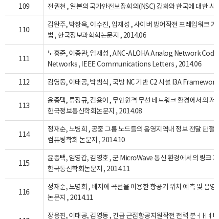
109
전권천 , 일본의 국가안전보장회의(NSC) 강화와 한국에 대한 시사점 ,
김완주, 박창욱, 이수진, 임재성 , 사이버 방어작전 프레임워크 
110
법 , 한국정보과학회논문지 , 2014.06
노홍준, 이종관, 임재성 , ANC-ALOHA Analog Network Coding 
111
Networks , IEEE Communications Letters , 2014.06
112
김영동, 이태공, 박범식 , 국방 NC 기반 C2 시설 I3A Framewor
윤종택, 류정규, 김용이 , 무인원격 무선 네트워크 환경에서의 저전력
113
한국정보통신학회논문지 , 2014.08
정재순, 노병희 , 공중 그룹 노드들의 음영지역내 정보 전달 단절 
114
컴퓨팅학회 논문지 , 2014.10
윤종택, 임영갑, 김영호 , 군 MicroWave 통신 환경에서의 링크 
115
한국통신학회논문지 , 2014.11
정재순, 노병희 , 베지에 곡선을 이용한 항공기 위치 예측 및 음영
116
논문지 , 2014.11
장용진, 이태공, 김영동 , 긴급 근접항공지원작전 전력 분ㅓㅐㅕ배