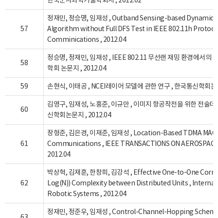
한국군사과학기술학회지 , 2012.02
정재민, 정승명, 임재성 , Outband Sensing-based Dynamic Fre
57
Algorithm without Full DFS Test in IEEE 802.11h Protoco
Comminications , 2012.04
정승명, 정재민, 임재성 , IEEE 802.11 무선랜 재밍 환경에서의
58
학회 논문지 , 2012.04
59
손현식, 이태공 , NCEI레이어 모델에 관한 연구 , 한국통신학회논문지
김영구, 임재성, 노홍준, 이규만 , 이미지 항공작전을 위한 전술데
60
신학회논문지 , 2012.04
장형준, 김은경, 이재준, 임재성 , Location-Based TDMA MAC for
61
Communications , IEEE TRANSACTIONS ON AEROSPACE
2012.04
박상혁, 김재훈, 한창희, 김강석 , Effective One-to-One Corre
62
Log(N)) Complexity between Distributed Units , Internat
Robotic Systems , 2012.04
정재민, 정준우, 임재성 , Control-Channel-Hopping Scheme f
63