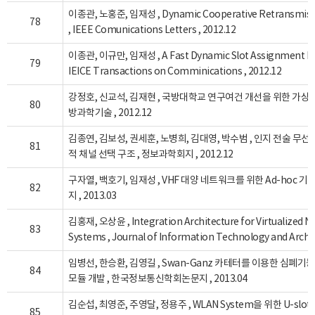
이종관, 노홍준, 임재성 , Dynamic Cooperative Retransmiss
78
, IEEE Comunications Letters , 2012.12
이종관, 이규만, 임재성 , A Fast Dynamic Slot Assignment Pro
79
IEICE Transactions on Comminications , 2012.12
강정호, 신교석, 김재현 , 국방대학교 연구여건 개선을 위한 가상화
80
방과학기술 , 2012.12
김종연, 김보성, 권세훈, 노병희, 김대영, 박수범 , 인지 전술 무
81
적 채널 선택 구조 , 정보과학회지 , 2012.12
구자열, 백호기, 임재성 , VHF 대양 네트워크를 위한 Ad-hoc
82
지 , 2013.03
김홍재, 오상윤 , Integration Architecture for Virtualized 
83
Systems , Journal of Information Technology and Archit
임병선, 한승환, 김영길 , Swan-Ganz 카테터를 이용한 심폐
84
모듈 개발 , 한국정보통신학회논문지 , 2013.04
김순섭, 최영준, 주영달, 정용주 , WLAN System을 위한 U-slot
85