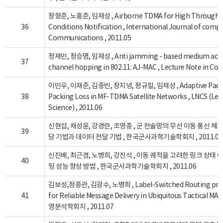
장형준, 노홍준, 임재성 , Airborne TDMA for High Throughpu
36
Conditions Notification , International Journal of com
Communications , 2011.05
정재민, 정승명, 임재성 , Anti jamming - based medium access
37
channel hopping in 802.11: AJ-MAC , Lecture Note in Com
이민우, 이재준, 김중빈, 장지녕, 정규필, 임재성 , Adaptive Packin
38
Packing Loss in MF-TDMA Satellite Networks , LNCS (Le
Science) , 2011.06
신현섭, 채성윤, 강경란, 조영종 , 군 전술망의 무선 이동 통신 체
39
당 기법과 데이터 전달 기법 , 한국군사과학기술학회지 , 2011.06
신진배, 최근경, 노병희, 강진석 , 이동 궤적을 고려한 링크 상태
40
팅 성능 향상 방법 , 한국군사과학기술학회지 , 2011.06
김보성,정종관, 김광수, 노병희 , Label-Switched Routing protoc
41
for Reliable Message Delivery in Ubiquitous Tactica
영분석학회지 , 2011.07