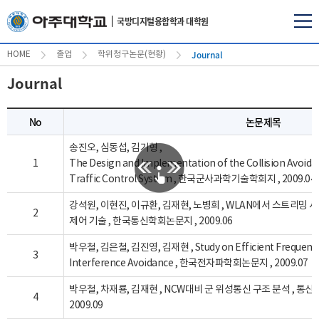
국방디지털융합학과 대학원
Journal
HOME
졸업
학위청구논문(현황)
Journal
No
논문제목
송진오, 심동섭, 김기형 ,
1
The Design and Implementation of the Collision Avoidan
Traffic Control System , 한국군사과학기술학회지 , 2009.04
강석원, 이현진, 이규환, 김재현, 노병희 , WLAN에서 스트리밍 
2
제어 기술 , 한국통신학회논문지 , 2009.06
박우철, 김은철, 김진영, 김재현 , Study on Efficient Frequency 
3
Interference Avoidance , 한국전자파학회논문지 , 2009.07
박우철, 차재룡, 김재현 , NCW대비 군 위성통신 구조 분석 , 
4
2009.09