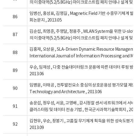
의 이중대역(5.2/5.8GHz) 마이크로스트립 패치 안테나 설계 및 제
임병선, 홍성표, 김영길 , Magnetic Field 기반 수중무기체계
86
회논문지 , 2013.05
김순섭, 최영준, 주영달, 정용주 , WLAN System을 위한 U-slot
87
의 이중대역(5.2/5.8GHz) 마이크로스트립 패치 안테나 설계 및 제
김홍재, 오상윤 , SLA-Driven Dynamic Resource Management 
88
International Journal of Information Processing and M
우순, 임재성 , 다중 전술데이터링크 운용에 따른 데이터 루핑 방
89
2013.06
임병윤, 이태공 , 전투발전요소 중심의 상호운용성 평가모델 제안 , Jou
90
Technology and Architecture , 2013.06
송운섭, 정우성, 서윤, 고영배 , 감시정찰 센서 네트워크에서 서
91
클러스터링 및 데이터 전송 기법 , 한국군사과학기술학회지 , 2013
김현우, 우순, 장봉기 , 고품질 무기체계 획득을 위한 성숙도평가 
92
2013.09