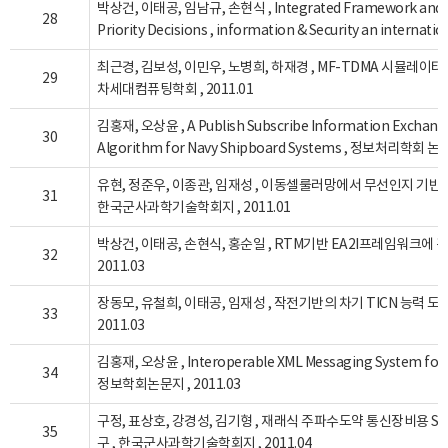
박상건, 이태공, 임남규, 손현식 , Integrated Framework and Me
28
Priority Decisions , information & Security an internation
최근경, 김보성, 이민우, 노병희, 하재경 , MF-TDMA 시뮬레이터
29
차세대컴퓨팅학회 , 2011.01
김홍재, 오상윤 , A Publish Subscribe Information Exchange
30
Algorithm for Navy Shipboard Systems , 정보처리학회 논문
유현, 정준우, 이종관, 임재성 , 이동셀룰러망에서 무선인지 기반 
31
한국군사과학기술학회지 , 2011.01
박상건, 이태공, 손현식, 홍순일 , RTM기반 EA2I프레임워크에 
32
2011.03
장동모, 유철희, 이태공, 임재성 , 작전기반의 차기 TICN 능력 도
33
2011.03
김홍재, 오상윤 , Interoperable XML Messaging System for 
34
정보학회논문지 , 2011.03
구정, 표상호, 강경성, 김기형 , 재래식 주파수도약 통신장비용 S/
35
구 , 한국군사과학기술학회지 , 2011.04