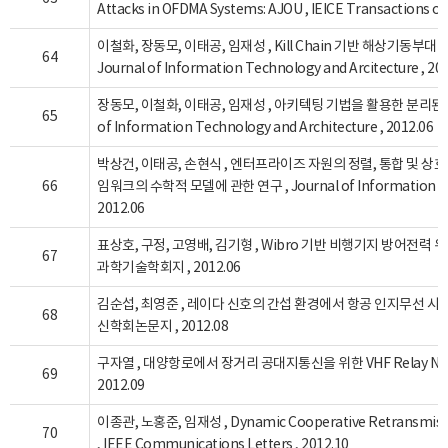
Attacks in OFDMA Systems: AJOU , IEICE Transactions o
이철화, 장동모, 이태공, 임재성 , Kill Chain 기반 해상기동부
64
Journal of Information Technology and Arcitecture , 20
장동모, 이철화, 이태공, 임재성 , 아키텍팅 기법을 활용한 분리된 전구
65
of Information Technology and Architecture , 2012.06
박상건, 이태공, 손현식 , 엔터프라이즈 자원의 정렬, 통합 및 상
66
임워크의 수학적 모델에 관한 연구 , Journal of Information Tech
2012.06
표상호, 구정, 고영배, 김기형 , Wibro 기반 비행기지 방어전력 
67
과학기술학회지 , 2012.06
김순섭, 최영준 , 레이다 신호의 간섭 환경에서 항공 인지무선 시
68
신학회논문지 , 2012.08
구자열 , 대양항로에서 장거리 공대지통신을 위한 VHF Relay Ne
69
2012.09
이종관, 노홍준, 임재성 , Dynamic Cooperative Retransmiss
70
, IEEE Communications Letters , 2012.10