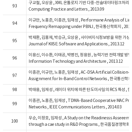
구교철, 오상윤 , XML 온톨로지 기반 다중-전술데이터링크처리 시스템 구
93
Computing Practice and Letters , 2013.09
이규만, 노홍준, 이종관, 임재성 , Performane Analysis of Link
94
Frequency Remapping under PBNJ , 한국통신학회지 , 2013
박재환, 김홍재, 박승규, 오상윤 , 사이버지식정보방을 위한 가상화
95
Journal of KIISE: Software and Applications , 2013.12
이용신, 이수환, 이태공, 박병진, 정용원 , 능력기반 전력개발 방법론에 
96
Information Technology and Architecture , 2013.12
이종관, 이규만, 노홍준, 임재성 , AC-DSA Artificial Collision-B
97
Assignment for In-Band Control Networks , 한국통신학회
98
박태용, 임재성 , 레이더 위치에 따른 탄도미사일의 RCS 특성 , 한
이종관, 노홍준, 임재성 , TDMA-Based Cooperative MAC Protoc
99
Networks , IEEE Communications Letters , 2014.03
우순, 이장호, 임재성 , A Study on the Readinesss Asseeeme
100
through a cae study in R&D Programs , 한국품질경영학회 , 