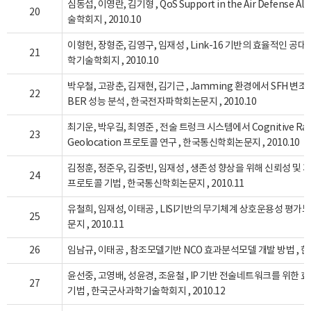
심동섭, 이영란, 김기형 , QoS Support in the Air Defense A
20
술학회지 , 2010.10
이형헌, 장형준, 김영구, 임재성 , Link-16 기반의 효율적인 공
21
학기술학회지 , 2010.10
박우철, 고광춘, 김재현, 김기근 , Jamming 환경에서 SFH 변
22
BER 성능 분석 , 한국전자파학회논문지 , 2010.10
최기운, 박우길, 최영준 , 전술 트렁크 시스템에서 Cognitive R
23
Geolocation 프로토콜 연구 , 한국통신학회논문지 , 2010.10
김정훈, 정준우, 김중빈, 임재성 , 생존성 향상을 위해 신뢰성 및
24
프로토콜 기법 , 한국통신학회논문지 , 2010.11
유철희, 임재성, 이태공 , LISI기반의 무기체계 상호운용성 평가
25
문지 , 2010.11
26
임남규, 이태공 , 참조모델기반 NCO 효과분석모델 개발 방법 , 한
윤선중, 고영배, 성윤경, 조윤철 , IP 기반 전술네트워크를 위한 효
27
기법 , 한국군사과학기술학회지 , 2010.12