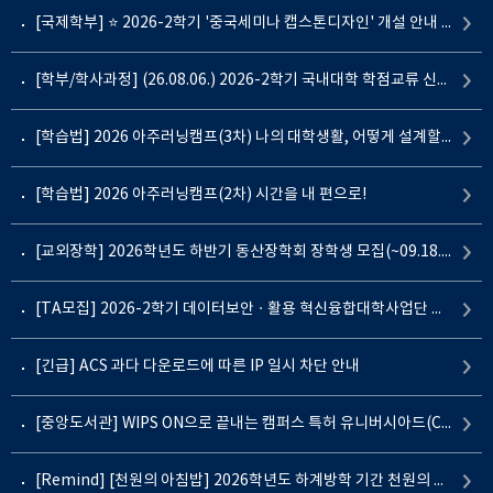
[국제학부] ⭐️ 2026-2학기 '중국세미나 캡스톤디자인' 개설 안내 ⭐️ (재공지)
[학부/학사과정] (26.08.06.) 2026-2학기 국내대학 학점교류 신청 안내
[학습법] 2026 아주러닝캠프(3차) 나의 대학생활, 어떻게 설계할까?
[학습법] 2026 아주러닝캠프(2차) 시간을 내 편으로!
[교외장학] 2026학년도 하반기 동산장학회 장학생 모집(~09.18.(금)까지)
[TA모집] 2026-2학기 데이터보안ㆍ활용 혁신융합대학사업단 교과목 및 동영상 편집 TA 모집
[긴급] ACS 과다 다운로드에 따른 IP 일시 차단 안내
[중앙도서관] WIPS ON으로 끝내는 캠퍼스 특허 유니버시아드(CPU) 과제 접근 전략 웨비나
[Remind] [천원의 아침밥] 2026학년도 하계방학 기간 천원의 아침밥 아침든든 아주 운영 안내 (2026.06.23 ~ 08.31)