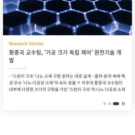
Research Stories
황종국 교수팀, '기공 크기 독립 제어' 원천기술 개
발
- '스펀지 구조' 나노 소재 구멍 원하는 대로 설계 - 흡착·분리·촉매 특
성 우수 '나노 다공성 소재'의 속도·효율 ↑ 아주대 황종국 교수팀이
내부에 다양한 크기의 구멍을 가진 '스펀지 구조'의 나노 다공성 소재
에서 기공 크기를 독립적으로 제어할 수 있는 원천기술을 개발했다.
기공 구조를 정밀하게 설계할 수 있게 되면 차세대 배터리를 비롯해
촉매 및 수처리 필터 등 다양한 에너지·환경 분야의 고성능 소재 개발
에 폭넓게 활용될 것으로 기대된다. 황종국 아주대 교수(화학공학과,
사진)와 이진우 한국과학기술원(KAIST) 교수(생명화학공학과), 진
형민 충남대 교수(유기재료공학과) 공동 연구팀은 고분자 블렌드의