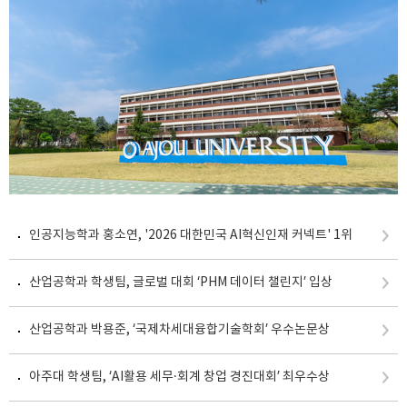
수 있는 합성 기술을 개발했다. 또한 이 합성법으로 제조한 탄소 소재
를 차세대 2차 전지인 포타슘이온전지(K-ion battery)의 음극에 적
용한 결과, 높은 에너지 저장 용량과 우수한 안정성을 동시에 확보할
수 있음을 확인했다. 이는 기공 구조를 독립적으로 설계함으로써 이
온 이동 경로와 반응 활성 면적을 동시에 최적화한 결과다. 황종국 교
수는 "이번 연구는 다공성 소재에서 서로 다른 크기의 기공을 독립적
으로 설계할 수 있는 새로운 합성 원리를 제시했다는 점에서 의미가
있다"라며 "이러한 구조 제어 기술은 차세대 나트륨 이온 배터리를
비롯해 전기화학 촉매 및 정수·수처리 필터 소재 등 다양한 에너지·환
경 분야에 적용될 수 있다"라고 말했다. 이번 연구는 교육부 G-
LAMP 사업과 한국전력공사 전력연구원·사외공모 기초 개별연구의
지원을 받아 수행됐다. 공동 연구진이 개발한 새로운 다공성 소재의
인공지능학과 홍소연, '2026 대한민국 AI혁신인재 커넥트' 1위
주사전자현미경(SEM) 이미지. 노란색 점선으로 표시된 영역이 거대
기공으로, 약 수십에서 수백 나노미터 크기의 비교적 큰 기공들이 불
산업공학과 학생팀, 글로벌 대회 ‘PHM 데이터 챌린지’ 입상
균일하게 분포되어 있으며, 입자 내부에 넓은 빈 공간 형태로 존재한
다. 하얀색 실선으로 표시된 영역은 메조기공으로, 약 수 나노미터에
서 수십 나노미터 크기의 작은 기공들이 규칙적으로 배열된 형태를
산업공학과 박용준, ‘국제차세대융합기술학회’ 우수논문상
보인다. 특히 확대된 이미지(오른쪽 그림)에서는 일정한 간격을 가지
는 점 배열 형태로 나타난다. 연구진은 이와 같이 기공의 크기와 화학
아주대 학생팀, ‘AI활용 세무·회계 창업 경진대회’ 최우수상
조성을 비교적 간단하게 제어할 수 있는 새로운 전략을 개발했다