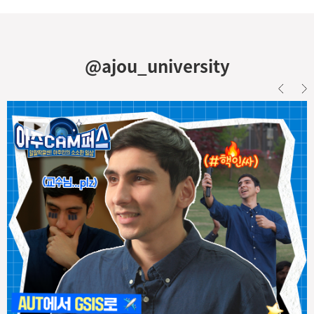
상분리 현상을 이용해 나노 다공성 소재의 거대기공과 메조기공을 각
각 독립적으로 제어할 수 있는 합성 전략을 개발했다고 밝혔다. 해당
연구 내용은 ‘단일중합체 기반 이중 상분리 공정을 통한 계층적 거대-
메조다공성 산화물 및 탄소 소재 합성(Hierarchical macro–
@ajou_university
mesoporous oxides and carbon materials via
homopolymer-assisted dual phase separation)’이라는 제목
으로 화학공학 분야 국제 저명 학술지인 <케미칼 엔지니어링 저널
(Chemical Engineering Journal)>에 4월 게재됐다. 아주대 황종
국·한국과학기술원(KAIST) 이진우·충남대 진형민 교수가 공동 교신
저자로 참여했고, 박종윤 아주대 석박사 통합과정생(에너지시스템학
과)이 제1저자로 함께 했다. 다공성 소재(Porous Material)는 마치
'스펀지' 같은 구조로, 물질을 저장하거나 이동시키는 데 유리한 특성
을 갖는다. 이러한 구조에서는 구멍(기공, pore)의 크기와 연결 방식
에 따라 물질의 이동 속도와 반응 효율이 크게 달라진다. 이러한 특성
을 바탕으로 산업계·학계에서는 다공성 소재를 ▲흡착·분리 ▲촉매
▲에너지 저장 등에 활용하고 있다. 정수기 필터나 탈취제 등에 쓰이
는 활성탄, 제습제나 건조제로 흔히 쓰이는 실리카겔 등이 우리 일상
속에서 볼 수 있는 다공성 소재다. 공동 연구팀의 연구 성과를 설명하
는 이미지. 두 종류의 고분자를 혼합한 이성분계 고분자 블렌드(그림
왼쪽)의 상분리 현상을 이용해 거대기공과 메조기공이 함께 존재하
는 탄소 소재를 합성했다(그림 오른쪽). 오른쪽 그림에서 파란색 실선