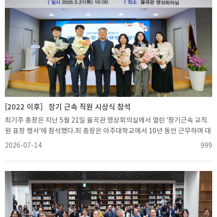
수, 백현아 영어영문학과 교수, 한상우 사학과 교수, 박현준 심리학과 교수,
신수영 약학과 교수, 최영미 다산학부대학 교수, 김용석 국제학부 교수가 수
상했으며, 각각 상패와 상금 300만원이 수여됐다.최 총장은 “오늘 수상하신
모든 교수님께 축하와 감사를 전한다”며 “학생들에게 더욱 가까이 다가가고
재미와 만족도가 높은 수업을 만들기 위해 고민하고 실천해온 경험을 대학
구성원들과 널리 공유해주시기를 바란다”고 말했다.아주대학교는 교육 발
전 기여도와 교육 방법의 혁신성, 교육에 대한 열정 등을 기준으로 각 단과대
학의 추천과 학사운영 및 교육과정위원회의 심사를 거쳐 매년 교육우수교수
를 선정하고 있다. 수상자들의 교수법과 교육 노하우는 교수학습개발센터를
통해 다양한 콘텐츠로 제작해 대학 구성원들과 공유하고 있다.이날 ‘교과목
[2022 이후]
장기 근속 직원 시상식 참석
CQI 보고서 우수사례’ 부문에 대한 시상도 함께 진행됐다. 이승환 경영학과
최기주 총장은 지난 5월 21일 율곡관 영상회의실에서 열린 ‘장기근속 교직
교수, 박정수·박현준 심리학과 교수, 이진희 다산학부대학 교수, 안수현 수
원 표창 행사’에 참석했다.최 총장은 아주대학교에서 10년 동안 근무하며 대
학과 교수가 최우수상을 수상해 각각 상금 70만원을 받았다.교과목 CQI 보
학 발전을 위해 힘써온 직원들에게 표창장과 부상을 전달하고 그동안의 헌
2026-07-14
999
고서는 교수자가 매 학기 수업 운영 결과를 성찰하고 다음 수업의 개선 계획
신과 노고에 감사의 뜻을 전했다.이날 근속 10년을 맞은 권영현 국제교류팀
을 수립하는 보고서다. 이번 시상은 교과목 운영 과정에서 개선이 필요한 사
계장, 김재식 첨단ICT융합대학교학팀 계장, 오수현 학술정보팀 계장, 최가
항을 지속적으로 점검하고 반영하는 교육과정 환류 체계를 강화하기 위해
람 교원팀 계장, 최연수 기획팀 계장 등 5명이 표창을 받았다.최 총장은 “모
마련됐다.
두가 기쁘게 축하를 보내는 이 자리를 통해 우리가 ‘아주’라는 울타리 안의
한 공동체임을 다시 한번 느끼게 된다”며 “구성원 여러분께서 자기 자신과
조직의 발전을 함께 생각해주시기를 바란다”고 말했다.이어 “직원들이 각자
의 전문성을 지속적으로 함양할 수 있도록 교육 프로그램을 충실히 마련해