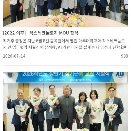
어학과 교수가 대표로 수상했으며, 국내 부문에서는 강주영 경영인텔리전스
학과 교수와 김은하 심리학과 교수가 대표로 상을 받았다.인문사회 KCI 우
수 부문에서는 KCI 주저자 연구 실적이 우수한 연구자 5명을 선정했으며, 강
주영 교수와 김은하 교수가 대표로 수상했다. 국제 공동 연구 논문 실적을 바
탕으로 선정한 국제협력 부문에서는 이정호 교수와 김종현 교수가 대표 수
[2022 이후]
직스테크놀로지 MOU 참석
상자로 무대에 올랐다.이날 시상식에서는 올해의 연구자인 ‘아주 리서치 펠
최기주 총장은 지난 6월 8일 율곡관에서 열린 아주대학교와 직스테크놀로
로우’도 발표됐다. 아주대학교는 뛰어난 학술 성과를 거둔 교원에게 대학 차
지 간 업무협약 체결식에 참석해, AI 기반 디지털 설계 인재 양성과 산학협력
원의 영예를 부여하기 위해 2024년부터 아주 리서치 펠로우 제도를 운영하
강화를 위한 협약서에 서명하고 향후 협력 방향을 논의했다.이날 협약식에
2026-07-14
998
고 있다.2026년 아주 리서치 펠로우에는 박성준 전자공학과 교수가 선정됐
는 최기주 총장과 최종복 직스테크놀로지 대표를 비롯한 양 기관 관계자들
다. 박 교수는 지난 1년 동안 영향력 지수 상위 1% 이내 논문 2편을 비롯해
이 함께 자리했다.이번 협약에 따라 직스테크놀로지는 자체 개발한 설계·디
상위 25% 이내의 우수 논문을 다수 발표하며 탁월한 연구 성과를 거뒀다.
자인 소프트웨어의 교육용 라이선스를 아주대학교에 무상으로 지원한다. 지
수상자의 연구실에는 ‘아주 펠로우’ 명판이 설치되며, 학교법인 대우학원이
원 규모는 총 10억원 상당으로 ▲설계 소프트웨어 ‘ZYXCAD AX’ ▲AI 공간
제공하는 차량 이용권이 부상으로 지원된다.최 총장은 “아주대학교를 빛낸
설계 플랫폼 ‘ZYX SPACE’ ▲토목 BIM 솔루션 ‘DIVE’가 포함된다.해당 소프
수상자 여러분께 축하와 감사를 전한다”며 “훌륭한 연구자로서 우리 대학이
트웨어는 건축학과와 건설시스템공학과, 산업공학과, 전자공학과 등 관련
만들어가야 할 새로운 교육의 패러다임을 주도적으로 이끌어주시기를 바란
학과의 교육과 실습에 활용될 예정이다. 이를 통해 학생들이 산업 현장에서
다”고 말했다.
활용되는 AI 기반 설계 기술과 디지털 전환 환경을 직접 경험할 수 있을 것으
로 기대된다.양 기관은 이와 함께 ▲설계 역량 교육 프로그램 개설 및 운영
▲AI 디자인 소프트웨어 공동 개발과 교육 협력 ▲국가 과제 공동 참여 ▲인
력 교류 ▲시설물 상호 이용 등 다양한 분야에서 협력을 이어가기로 했다.최