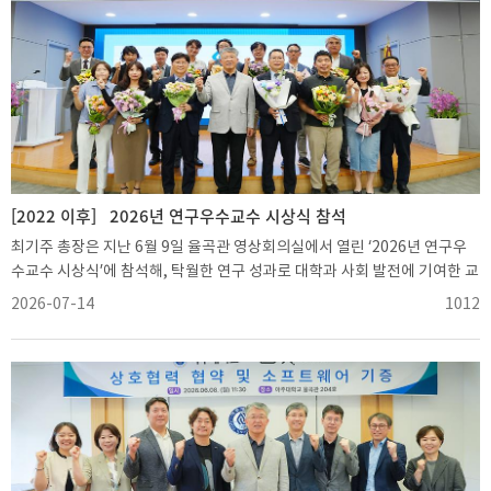
학과 85학번 동문들은 2016년 강원구 동문의 첫 기부를 시작으로 매년 릴
레이 방식의 기부를 이어왔다. 2017년 김정우 동문, 2018년 강민구 동문,
2019년 권회정 동문, 2020년 권순호 동문, 2021년 김정성 동문이 차례로
참여했다.이후 2023년 권회정 동문, 2024년 김형석 동문, 2025년 강민구·
강원구 동문에 이어 올해 김정우 동문이 다시 기부에 나서면서, 지난 10년
동안 총 1억원의 기부금이 조성됐다.특히 김정우 동문의 개인 누적 기부액도
1억원을 넘어섰다. 김 동문은 2017년부터 ‘AU50 첨단융복합관 건립기
금’과 보건·안전 물품 기부 등을 통해 모교와 후배들을 꾸준히 지원해왔다.최
총장은 “같은 학과 동기들이 큰 뜻과 마음을 모아 모교 발전에 힘을 보태주
[2022 이후]
2026년 연구우수교수 시상식 참석
신 데 대해 학교를 대표해 깊이 감사드린다”며 “동문들에게 아주대학교가
최기주 총장은 지난 6월 9일 율곡관 영상회의실에서 열린 ‘2026년 연구우
언제나 자랑스러운 모교로 남을 수 있도록 대학 발전을 위해 더욱 힘쓰겠
수교수 시상식’에 참석해, 탁월한 연구 성과로 대학과 사회 발전에 기여한 교
다”고 말했다.최기주 총장과 김정우 ㈜이노필텍 대표최기주 총장과 강원구
수들에게 상장을 수여하고 축하와 감사의 뜻을 전했다.이번 시상은 ▲영향
2026-07-14
1012
㈜EP 글로벌 대표
력 지수(IF, Impact Factor) ▲피인용(Citation) ▲인문사회 KCI 우수 ▲
국제협력(International) 부문으로 나누어 진행됐으며, 수상자들에게는
상장과 연구비가 수여됐다.영향력 지수 부문에서는 이공 계열 박성준 전자
공학과 교수, 이정호 기계공학과 교수, 조성범·류학기·서형탁 첨단신소재공
학과 교수, 이창구 환경안전공학과 교수, 김종현 응용화학생명공학과 교수
가 대표로 수상했다. 인문사회 계열에서는 이준엽 경영학과 교수와 이유현
행정학과 교수가 대표 수상자로 선정됐다.피인용 국제 부문에서는 노병희
소프트웨어학과 교수, 조인선 첨단신소재공학과 교수, 석혜정 디지털미디