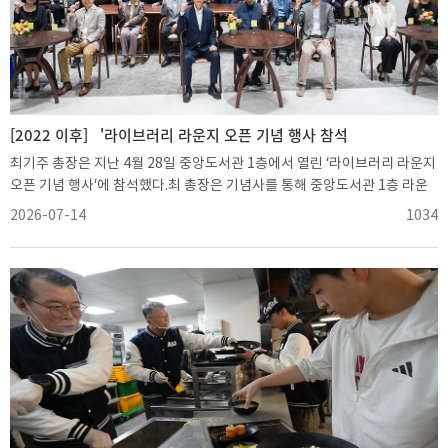
나가겠다”며 “총장으로서 아주의 구성원들에게 더욱 가까이 다가가고, 필요
한 부분을 면밀하게 살피겠다”고 덧붙였다.한편 이날 행사에서는 지역사회
와 대학 간 협력과 상생에 기여한 공로로 경기도지사 표창을 받은 서일준 대
학발전팀 과장에 대한 시상도 함께 진행됐다. 서일준 과장은 지역 상권 활성
화 전략 수립과 지역 기관·단체와의 교류 정례화, 대학 시설의 지역주민 개방
등에 기여한 공로를 인정받았다.
[2022 이후]
'라이브러리 라운지 오픈 기념 행사 참석
최기주 총장은 지난 4월 28일 중앙도서관 1층에서 열린 ‘라이브러리 라운지
오픈 기념 행사’에 참석했다.최 총장은 기념사를 통해 중앙도서관 1층 라운
지가 새로운 복합문화공간으로 재탄생할 수 있도록 힘쓴 관계자들의 노고에
2026-07-14
1034
감사를 전했다. 이어 “대한민국 건축사에 한 획을 그은 저명 건축가 김종성
선생이 설계한 아주대 중앙도서관이 앞으로 대학의 역사적 자산으로 자리매
김하기를 기대한다”고 말했다.이날 행사에는 최기주 총장을 비롯해 임재현
학교법인 대우학원 상임이사와 교직원, 학생 등 아주가족이 함께했다. 행사
는 이평천 중앙도서관장의 경과보고와 기념영상 상영을 시작으로 최기주 총
장 기념사, 송재원 총학생회장 축사, 테이프 커팅과 기념촬영 순으로 진행됐
다.이번 리모델링은 중앙도서관이 추진하고 있는 4단계 복합학습공간 구축
사업 가운데 3차 사업이다. 중앙도서관은 2023년 아주대학교 개교 50주년
을 맞아 단계별 공간 개선 계획을 수립했으며, 2024년 3~4층 스터디 라운지
를 새롭게 조성한 데 이어 이번에 1층 라운지 공사를 마무리했다.두 달여에