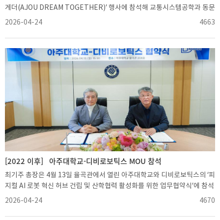
속에서 학생들에게 작은 응원이 되었기를 바란다”고 말했다.(사진) 천원의
게더(AJOU DREAM TOGETHER)’ 행사에 참석해 교통시스템공학과 동문
아침밥 1호 기부자인 김기권 동문(경영대학원 최고27기)과 최기주 총장이
들의 기부에 감사의 뜻을 전하고, 재학생들에게 모빌리티 분야 인재로서의
2026-04-24
4663
배식을 하고 있다.
자긍심을 당부했다.이번 행사는 교통시스템공학과 출신 교통기술사 동문들
이 후배들과 모교의 발전을 위해 뜻을 모은 데서 시작됐다. 최돈용 더반이엔
지 대표(교통 93)를 비롯한 12명의 동문들은 지난달 교통시스템공학과 장
학기금으로 3000만원을 기부했다.기부에 참여한 동문은 교통기술사로 각
자의 분야에서 활약하고 있는 최돈용(교통 93), 임수만(교통 93), 류지곤(교
통 94), 김영규(교통 95), 안희영(교통 95), 안영미(생명과학·교통 96), 노
리라(교통 97), 이무영(교통 99), 김휘천(교통 02), 이태용(교통 02), 백인
호(교통 03), 김윤태(교통 08) 동문이다.이에 학교는 선배와 후배가 함께 어
우러져 추억을 나누고, 기부에 대한 감사의 뜻을 전하기 위해 ‘아주 드림 투
게더’ 행사를 준비했다.행사는 ▲총장 환영사 ▲기부금 전달 및 기념패 증정
▲감사 인사 ▲학과 현황 및 발전계획 발표 ▲선배의 멘토링 및 질의응답 ▲
선물 증정 및 사진 촬영 순으로 진행됐다.최 총장은 “1994년 아주대에 교수
로 처음 부임했을 당시 함께했던 제자들을 오늘 이 자리에서 다시 만나 고맙
[2022 이후]
아주대학교-디비로보틱스 MOU 참석
고 반갑다”며 “후배와 모교를 생각하는 소중한 마음에 감사드리며, 이 자리
최기주 총장은 4월 13일 율곡관에서 열린 아주대학교와 디비로보틱스의 ‘피
에 함께 모인 재학생들도 모빌리티 분야를 선도하는 인재라는 자긍심을 갖
지컬 AI 로봇 혁신 허브 건립 및 산학협력 활성화를 위한 업무협약식’에 참석
고 생활하기를 바란다”고 말했다.학교는 앞으로 “선배가 기부드림
해 미래 로봇 산업 거점 구축과 산학협력 활성화의 의미를 강조했다.이날 협
2026-04-24
4670
(DREAM), 후배가 감사드림(DREAM)”의 정신을 담아, 각 학과별로 선후배
약식에는 최 총장을 비롯해 이배 디비로보틱스 대표이사 등 양 기관 관계자
가 어우러지는 ‘아주 드림 투게더’ 행사를 이어갈 예정이다. 교통시스템공학
들이 참석했다.이번 협약은 두 기관이 힘을 모아 로봇 산업의 새로운 거점을