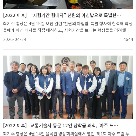
걸친 공사를 통해 중앙도서관 북측 성호관 방향의 약 400평 규모 공간이 지
식과 문화, 사람이 연결되는 복합 플랫폼으로 재구성됐다. 기존 자료실의 서
가와 열람 공간, 대출실과 출입구를 새롭게 정비하고 ▲독서 공간(Reading
[2022 이후]
“시험기간 힘내자” 천원의 아침밥으로 특별한 응원
Zone) ▲미디어 월(Media Wall) ▲아트 갤러리(Art Gallery)를 조성해
최기주 총장은 4월 15일 오전 열린 ‘천원의 아침밥’ 특별 행사에 참석해 학생
학습과 독서뿐 아니라 휴식과 문화 향유가 가능한 공간으로 탈바꿈했다.중
들에게 아침 식사를 직접 배식하고, 시험기간을 보내는 학생들을 격려했
앙도서관은 앞으로 자료실 2~4층도 책과 문화가 어우러지는 공간으로 단계
다.‘천원의 아침밥’은 학생들이 1000원만 부담하면 1만원 수준의 아침 식사
2026-04-24
4644
적으로 개선해 나갈 계획이다. 이날 리뉴얼 오픈을 기념해 김애란 작가 초청
를 제공받을 수 있는 제도이며, 이번 행사는 아주대학교가 유명 중식당 무탄
북 콘서트 ‘소설의 음계, 삶의 세계’도 열려 작가와 아주가족이 문학과 삶에
셰프들을 초청해 마련되었다. 식사 비용 중 6000원은 아주대가 모금한 기부
관한 이야기를 나누는 시간이 마련됐다.도서관 1층 라운지 전경 새로이 구성
금으로, 3000원은 정부와 지자체 지원금으로 충당된다.이날 행사에서는 유
된 서가 모습중정을 바라보며 독서할 수 있는 특별한 공간입구에 설치된 미
명 중식당 무탄의 짜장밥과 멘보샤 등이 제공됐다. 무탄의 오너 셰프인 윤진
디어월새로 정비한 대출 데스크김애란 작가와 함께한 북 콘서트
원, 윤준원 셰프는 며칠 전부터 아주대 조리장을 살펴보고 메뉴를 준비했으
며, 행사 당일에는 400인분을 직접 조리하고 학생들에게 배식까지 했다.재
능기부로 참여한 두 셰프는 “학생들이 좋아할까 걱정하기도 했지만, 새벽부
터 줄을 서준 학생들의 호응과 ‘맛있다’는 한마디 덕분에 오히려 요리사로서
큰 보람을 느꼈다”고 소감을 전했다.이날 행사에는 최 총장을 비롯해 임재현
대우학원 상임이사와 천원의 아침밥 기부자들도 참석해 직접 배식에 나섰
다. 천원의 아침밥 ‘1호 기부자’인 김기권 동문(경영대학원 최고27기)과 ‘김
수정 장학’을 이어오고 있는 김중권 동문(전자 73)도 함께 자리해 후배들을
격려했다.최 총장은 “유명 중식당의 대표 메뉴를 우리 학생들이 접하도록 해
[2022 이후]
교통기술사 동문 12인 장학금 쾌척, ‘아주 드림 투게더’ 참석
다양한 취향의 경험을 제공하고 싶었다”며 “어려운 경제 상황과 시험기간
최기주 총장은 4월 14일 율곡관 영상회의실에서 열린 ‘제1회 아주 드림 투