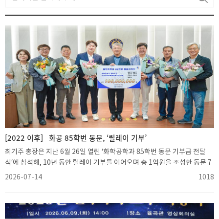
[2022 이후]
화공 85학번 동문, ‘릴레이 기부’
최기주 총장은 지난 6월 26일 열린 ‘화학공학과 85학번 동문 기부금 전달
식’에 참석해, 10년 동안 릴레이 기부를 이어오며 총 1억원을 조성한 동문 7
인에게 학교를 대표해 감사의 뜻을 전했다.‘화공85 릴레이 기부’에는 화학공
2026-07-14
1018
학과 85학번 동문인 강원구 ㈜EP글로벌 대표, 강민구 ㈜이케이씨 대표, 권
회정 ㈜페인트월마트 대표, 김정성 한미정밀화학 상무, 김정우 ㈜이노필텍
대표, 김형석 ㈜케이디이앤씨 대표, 권순호 ㈜레이스타 대표가 참여했다.
학교에서는 최기주 총장과 조경숙 대학발전본부장이 함께 자리했다.화학공