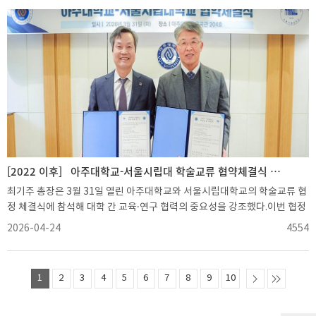
과 동문과 교수진. 가운데는 최기주 아주대 총장
마련하고, 실질적인 산학협력 모델을 구축하기 위해 추진됐다.양 기관은 이
번 협약을 기반으로 ▲로봇실증센터 등 피지컬 AI 로봇 혁신 허브 구축 타당
성 검토 및 기획 ▲첨단 로봇 기반 의료기기 및 서비스 로봇 개발 공동연구
수행 ▲피지컬 AI 로봇 분야 인재 양성 및 채용 프로그램 공동 운영 ▲로봇
산업 육성 및 청년 일자리 창출 등 정부 프로젝트 공동 수행 등에 힘을 모으
기로 했다.디비로보틱스는 업력 37년의 대한민국 로봇 1세대 기업으로, 고
압차단기 관리 로봇, 반도체 공정 독성가스 정화처리 로봇, 화물선 화물창고
관리 로봇 등 산업안전 로봇을 개발해왔다.최 총장은 “디비로보틱스와의 협
력을 통해 대학 내 연구 성과가 실제 산업 현장에서 가치를 발휘할 수 있도록
최선을 다하겠다”며 “미래 로봇 산업의 핵심 거점이 될 혁신 허브 구축에 행
정적, 기술적 지원을 아끼지 않겠다”고 전했다.
[2022 이후]
아주대학교-서울시립대 학술교류 협약체결식 참석
최기주 총장은 3월 31일 열린 아주대학교와 서울시립대학교의 학술교류 협
정 체결식에 참석해 대학 간 교육·연구 협력의 중요성을 강조했다.이번 협정
은 양 교가 시대적 변화에 능동적으로 대응하고, 급변하는 세계 속에서 대학
2026-04-24
4554
으로서 함께 성장·발전하기 위해 마련됐다.협약서에는 ▲교육 및 연구 인력
의 교류 ▲학생 교류 및 상호 학점 인정 ▲공동 연구 추진 및 학술회의 공동
개최 ▲학술 자료, 출판물 및 정보의 상호 교환 ▲학문 연구 지원 협력 등의
1
2
3
4
5
6
7
8
9
10
내용이 담겼다.양 교의 협력은 오는 여름부터 본격화된다. 여름 계절수업부
터 학생 교류와 학점 인정을 시작하며, 추후 단계적으로 연구와 산학협력 등