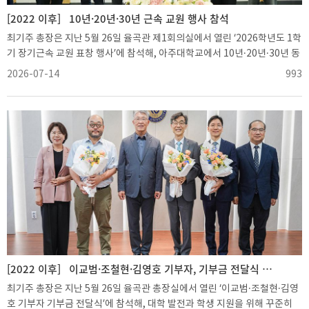
총장은 “이번 협약이 학생들에게 AI 기반 설계 기술과 디지털 전환 환경을
직접 경험할 수 있는 좋은 기회가 될 것”이라며 “관련 산업계와 기업, 대학이
[2022 이후]
10년·20년·30년 근속 교원 행사 참석
함께 성장하는 발전적인 산학협력 모델로 이어지기를 기대한다”고 말했다.
최기주 총장은 지난 5월 26일 율곡관 제1회의실에서 열린 ‘2026학년도 1학
직스테크놀로지는 2007년 설립된 AI 기반 디지털 설계 소프트웨어 기업으
기 장기근속 교원 표창 행사’에 참석해, 아주대학교에서 10년·20년·30년 동
로, 로봇과 우주, 방산, 조선, 제조업을 비롯해 건설·건축·토목엔지니어링 산
안 교육과 연구에 헌신해온 교원들에게 표창장과 부상을 전달하고 감사와
2026-07-14
993
업 전반에 3차원 디지털 플랫폼을 제공하고 있다.
축하의 뜻을 전했다.이날 행사에서는 근속 30주년을 맞은 조영종 소프트웨
어학과 교수를 비롯해 장기근속 교원 20명이 표창을 받았다.최 총장은 축하
인사말을 통해 “10년이 넘는 긴 시간 동안 우리 대학을 위해 힘써주신 교원
여러분께 학교를 대표해 진심으로 감사드린다”며 “앞으로도 아주 공동체의
발전을 위해 함께 노력해주시기를 바라며, 저 역시 필요한 지원을 아끼지 않
겠다”고 말했다.이번 행사는 오랜 기간 교육과 연구 현장에서 대학 발전에
기여해온 교원들의 헌신에 감사하고, 장기근속의 의미를 함께 나누기 위해
마련됐다.
[2022 이후]
이교범·조철현·김영호 기부자, 기부금 전달식 참석
최기주 총장은 지난 5월 26일 율곡관 총장실에서 열린 ‘이교범·조철현·김영
호 기부자 기부금 전달식’에 참석해, 대학 발전과 학생 지원을 위해 꾸준히