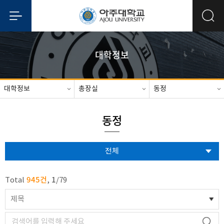
대학정보
대학정보
총장실
동정
동정
전체
945건
1
Total
,
/
79
제목