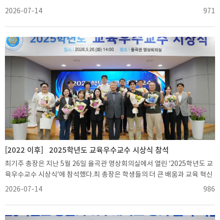
나눔을 실천해온 기부자들에게 아주가족을 대표해 감사의 뜻을 전하고 감사
2026-07-14
971
패와 예우품을 전달했다.이날 전달식에는 이교범 IT융합대학원장, 조철현
법무법인 고운 대표변호사, 김영호 아주대학교병원 치과병원장이 참석했다.
학교에서는 최기주 총장을 비롯해 조지만 법학전문대학원장과 조경숙 대학
발전본부장이 함께 자리했다.미래모빌리티공학과 교수로 재직 중인 이교범
IT융합대학원장은 대학원 장학기금으로 1,800만원을 기부했다. 이 원장은
2007년부터 장학기금과 전자공학과 발전기금, 축구부 후원기금 등으로 총
1억7,000만원을 모교에 기부해왔다.아주대학교 법학전문대학원 제3기 졸
업생인 조철현 법무법인 고운 대표변호사는 법학전문대학원 후배들을 위한
고운장학기금으로 1,000만원을 기부했다. 조 대표변호사는 2017년부터 총
6,000만원 상당의 기부를 이어오고 있다.김영호 아주대학교병원 치과병원
장은 재학생들의 아침 식사를 지원하는 아침든든기금으로 1,000만원을 기
부했다. 김 원장은 2019년부터 AU50 첨단융복합관 건립기금 등을 포함해
총 3,000만원을 기부했다.최 총장은 “오랜 시간 꾸준히 아주대학교를 위해
[2022 이후]
2025학년도 교육우수교수 시상식 참석
기부를 이어오신 세 분께 깊이 감사드린다”며 “기부자들의 귀한 뜻을 깊이
최기주 총장은 지난 5월 26일 율곡관 영상회의실에서 열린 ‘2025학년도 교
새기고, 대학과 학생들의 발전을 위해 더욱 노력하겠다”고 말했다.최기주 총
육우수교수 시상식’에 참석했다.최 총장은 학생들의 더 큰 배움과 교육 혁신
장과 이교범 IT융합대학원장최기주 총장과 조철현 법무법인 고운 대표변호
을 위해 노력해온 교수들에게 상패를 수여하고, 수상자들의 노고에 축하와
2026-07-14
986
사최기주 총장과 김영호 아주대학교병원 치과병원장
감사의 뜻을 전했다.교육우수교수 대상은 이지영 화학공학과 교수가 수상해
상패와 상금 500만원을 받았다. 우수상은 이재영 환경안전공학과 교수, 이
학준·김장현 전자공학과 교수, 임준원 물리학과 교수, 김진학 경영학과 교