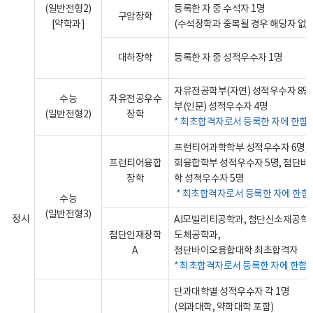
(일반전형2)
등록한 자 중 수석자 1명
구암장학
[약학과]
(수석장학과 중복될 경우 해당자 없음
대하장학
등록한 자 중 성적우수자 1명
자유전공학부(자연) 성적우수자 8명
수능
자유전공우수
부(인문) 성적우수자 4명
(일반전형2)
장학
* 최초합격자로서 등록한 자에 한함
프런티어과학학부 성적우수자 6명,
프런티어융합
회융합학부 성적우수자 5명, 첨단
장학
학 성적우수자 5명
* 최초합격자로서 등록한 자에 한함
수능
(일반전형3)
정시
AI모빌리티공학과, 첨단신소재공학과
첨단인재장학
도체공학과,
A
첨단바이오융합대학 최초합격자
최초합격자로서 등록한 자에 한함
단과대학별 성적우수자 각 1명
(의과대학, 약학대학 포함)