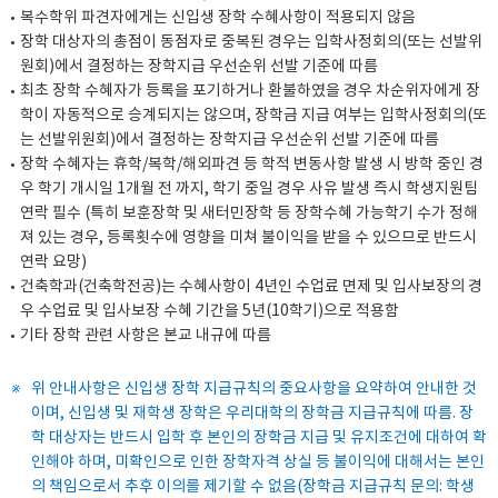
복수학위 파견자에게는 신입생 장학 수혜사항이 적용되지 않음
장학 대상자의 총점이 동점자로 중복된 경우는 입학사정회의(또는 선발위
원회)에서 결정하는 장학지급 우선순위 선발 기준에 따름
최초 장학 수혜자가 등록을 포기하거나 환불하였을 경우 차순위자에게 장
학이 자동적으로 승계되지는 않으며, 장학금 지급 여부는 입학사정회의(또
는 선발위원회)에서 결정하는 장학지급 우선순위 선발 기준에 따름
장학 수혜자는 휴학/복학/해외파견 등 학적 변동사항 발생 시 방학 중인 경
우 학기 개시일 1개월 전 까지, 학기 중일 경우 사유 발생 즉시 학생지원팀
연락 필수 (특히 보훈장학 및 새터민장학 등 장학수혜 가능학기 수가 정해
져 있는 경우, 등록횟수에 영향을 미쳐 불이익을 받을 수 있으므로 반드시
연락 요망)
건축학과(건축학전공)는 수혜사항이 4년인 수업료 면제 및 입사보장의 경
우 수업료 및 입사보장 수혜 기간을 5년(10학기)으로 적용함
기타 장학 관련 사항은 본교 내규에 따름
위 안내사항은 신입생 장학 지급규칙의 중요사항을 요약하여 안내한 것
이며, 신입생 및 재학생 장학은 우리대학의 장학금 지급규칙에 따름. 장
학 대상자는 반드시 입학 후 본인의 장학금 지급 및 유지조건에 대하여 확
인해야 하며, 미확인으로 인한 장학자격 상실 등 불이익에 대해서는 본인
의 책임으로서 추후 이의를 제기할 수 없음(장학금 지급규칙 문의: 학생