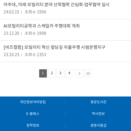
아주대, 미래 모빌리티 분야 산학협력 간담회·업무협약 실시
24.02.15
조회수 1956
AI모빌리티공학과 스케일카 주행대회 개최
23.12.20
조회수 1908
[비즈칼럼] 모빌리티 혁신 앞당길 자율주행 시범운행지구
23.10.23
조회수 1353
1
2
3
4
개인정보처리방침
중앙도서관
E-클래스
학사정보
장학정보
증명서발급