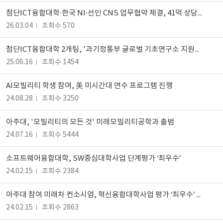
첨단ICT융합대학·한국 NI·선인 CNS 업무협약 체결, 41억 상당 SW 기증
26.03.04
조회수 570
첨단ICT융합대학 2개팀, '과기정통부 글로벌 기초연구소 지원사업' 선정
25.06.16
조회수 1454
AI모빌리티 학생 참여, 美 미시간대 연수 프로그램 진행
24.08.28
조회수 3250
아주대, '모빌리티의 모든 것' 미래모빌리티공학과 출범
24.07.16
조회수 5444
소프트웨어융합대학, SW중심대학사업 단계평가 ‘최우수’
24.02.15
조회수 2384
아주대 참여 미래차 컨소시엄, 혁신융합대학사업 평가 ‘최우수’ 사업비 30억↑
24.02.15
조회수 2863