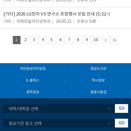
기타
미래모빌리티공학과
26.06.16
조회수 195
[기타] 2026 LG전자 VS 연구소 초청행사 모집 안내 (5/22~)
기타
미래모빌리티공학과
26.05.21
조회수 540
1
2
3
4
5
6
7
8
9
10
개인정보처리방침
중앙도서관
E-클래스
학사정보
장학정보
증명서발급
대학/대학원 선택
GO
중요기관 링크 선택
GO