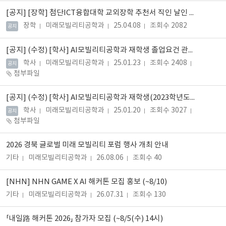
[공지]
[장학] 첨단ICT융합대학 교외장학 추천서 직인 날인 절차 안내
장학
미래모빌리티공학과
25.04.08
조회수 2082
공지
[공지]
(수정) [학사] AI모빌리티공학과 재학생 졸업요건 관련 간담회 자료 배부(26.02.05 수정)
학사
미래모빌리티공학과
25.01.23
조회수 2408
공지
첨부파일
[공지]
(수정) [학사] AI모빌리티공학과 재학생(2023학년도 및 2024학년도 입학자) 졸업요건 및 동일/대체인정 과목 안내(26.02.05)
학사
미래모빌리티공학과
25.01.20
조회수 3027
공지
첨부파일
2026 경북 글로벌 미래 모빌리티 포럼 행사 개최 안내
기타
미래모빌리티공학과
26.08.06
조회수 40
[NHN] NHN GAME X AI 해커톤 모집 홍보 (~8/10)
기타
미래모빌리티공학과
26.07.31
조회수 130
「내일路 해커톤 2026」 참가자 모집 (~8/5(수) 14시)