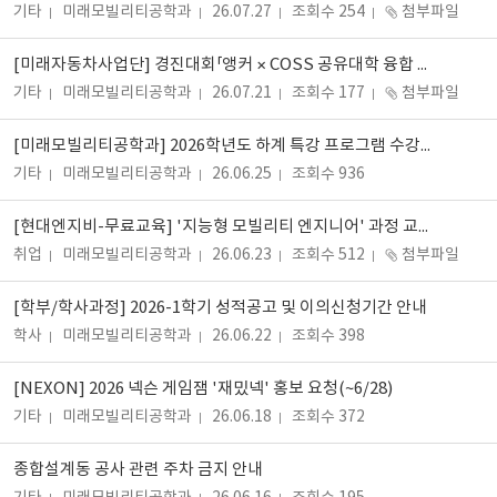
기타
미래모빌리티공학과
26.07.27
조회수 254
첨부파일
[미래자동차사업단] 경진대회「앵커 × COSS 공유대학 융합 해커톤」신청 안내(~7/27(월))
기타
미래모빌리티공학과
26.07.21
조회수 177
첨부파일
[미래모빌리티공학과] 2026학년도 하계 특강 프로그램 수강생 모집
기타
미래모빌리티공학과
26.06.25
조회수 936
[현대엔지비-무료교육] '지능형 모빌리티 엔지니어' 과정 교육생 모집 안내 (~6/29(월))
취업
미래모빌리티공학과
26.06.23
조회수 512
첨부파일
[학부/학사과정] 2026-1학기 성적공고 및 이의신청기간 안내
학사
미래모빌리티공학과
26.06.22
조회수 398
[NEXON] 2026 넥슨 게임잼 '재밌넥' 홍보 요청(~6/28)
기타
미래모빌리티공학과
26.06.18
조회수 372
종합설계동 공사 관련 주차 금지 안내