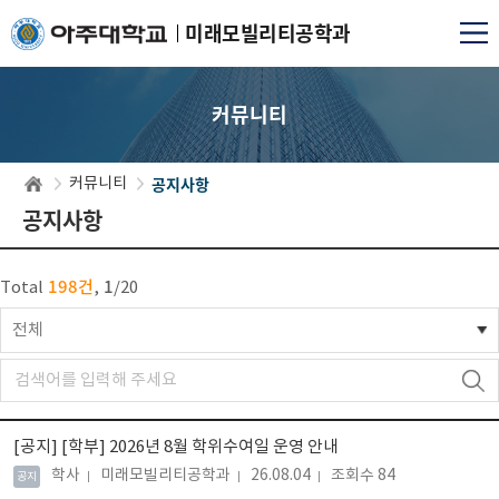
미래모빌리티공학과
커뮤니티
공지사항
커뮤니티
공지사항
198건
1
Total
,
/
20
전체
[공지]
[학부] 2026년 8월 학위수여일 운영 안내
학사
미래모빌리티공학과
26.08.04
조회수 84
공지