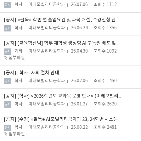
학사
미래모빌리티공학과
26.07.06
조회수 1712
공지
[공지]
※필독※ 학번 별 졸업요건 및 과목 개설, 수강신청 관련 기본 확인 방법 안내
학사
미래모빌리티공학과
26.06.24
조회수 1356
공지
[공지]
[교육혁신팀] 학부 재학생 생성형 AI 구독권 배포 및 이용기간 안내(~26.12.31)
기타
미래모빌리티공학과
26.04.30
조회수 1092
공지
첨부파일
[공지]
[학사] 자퇴 절차 안내
학사
미래모빌리티공학과
26.02.06
조회수 1450
공지
[공지]
[학사] ※2026학년도 교과목 운영 안내※ (미래모빌리티공학과) (업데이트 가능)
학사
미래모빌리티공학과
26.01.27
조회수 2620
공지
[공지]
(수정) ※필독※ AI모빌리티공학과 23, 24학번 시스템상 재수강 처리 오류 관련 안내(26.02.05 수정)
학사
미래모빌리티공학과
25.08.22
조회수 2481
공지
첨부파일