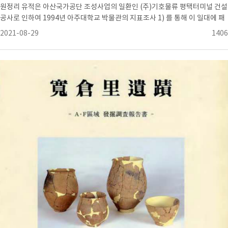
원정리 유적은 아산국가공단 조성사업의 일환인 (주)기호물류 평택터미널 건설
공사로 인하여 1994년 아주대학교 박물관의 지표조사 1) 를 통해 이 일대에 패
총유적이 존재하고 있음을 확인하게 되었다. 지표조사 당시에 유적의 성격과 층
2021-08-29
1406
위를 확인하기 위한 Test Pit 조사를 통해 우리들은 이지역 일대가 여러 시기에
걸쳐 형성된 패각층이 상당히 넓은 범위에 걸쳐 분포하고 있음을 확인할수 있었
다. 이후 이러한 조사 결과를 (주)기호물류측에 통보하고, 정식의 발굴조사를 실
시하기 위한 행정절차를 밟아 1995년 11월부터 1996년 6월까지 약 7개월간에
걸쳐 발굴조사를 실시하였다. 발굴조사는 패각층의 예상 분포범위가 넓은 관계
로, 동일지역이었지만 하나의 조사단이 투입되어서는 조사기간이 너무 길어질
수 있으므로 서울대학교 조사단과 합동으로 조사단을 구성하였다. 임의로 구획
한 A지구는 아주대학교, B지구는 서울대학교가 담당하여 조사에 착수하였다