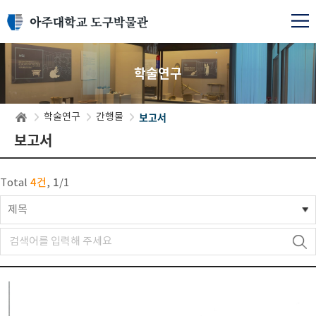
학술연구
보고서
학술연구
간행물
보고서
4건
1
Total
,
/
1
제목