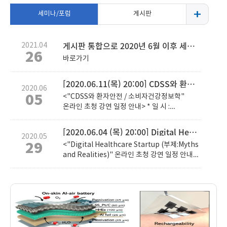
세미나/포럼
게시판
게시판 통합으로 2020년 6월 이후 세미나/포럼은 본문의 바로가기를 참고 하시기 바랍니다.
2021.04
26
바로가기
[2020.06.11(목) 20:00] CDSS와 환자안전 / 소비자건강정보학 온라인 초청 강연
2020.06
05
<"CDSS와 환자안전 / 소비자건강정보학"
온라인 초청 강연 일정 안내> * 일 시 :
2020.06.11. (목) 20:00 * 연 자 : 이재호 교수 -
서울아산병원 의생명정보학과 조교수 -
[2020.06.04 (목) 20:00] Digital Healthcare Startup 온라인 초청 강연
2020.05
울산의대 서울아산병원 응급의학과 부교수 * 주
29
<"Digital Healthcare Startup (부제:Myths
제 : CDSS와 환자안전 / 소비자건강정보학 *
and Realities)" 온라인 초청 강연 일정 안내>
문의 및 신청 : 의료정보학과 진수호 조교 - e-
* 일 시 : 2020.06.04. (목) 20:00 * 연 자 :
mail : jshsh7553@naver.com - Phone :
정지훈 교수 - IT 융합 전문가 -
010-5496-7652 ※ 코로나19로 인해 본
경희사이버대학교 교수, 미래고등교육연구소
세미나는 온라인으로 진행되며, 참여는 신청시
소장 - EM.Works CEO * 주 제 : Digital
안내되는 URL을 통해 접속하실 수 있습니다.
Healthcare Startup * 문의 및 신청 :
아주대학교 대학원 의료정보학과에서는
의료정보학과 진수호 조교 - e-mail :
의료정보에 관한 내용 외에도 AI 및 헬스 IT산업
jshsh7553@naver.com - Phone : 010-