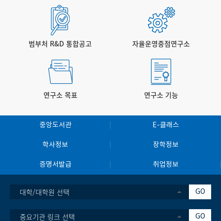
제목의 논문으로 소재 분야 저명 학술지 <어드밴스드 에너지 머
터리얼즈(Advanced Energy Materials)>에 7월 온라인 게재
됐다. 아주대 전자공학과 박사후연구원인 박재일 박사가 제1저
자로 연구를 진행했고 박성준 교수(아주대 전자공학과·지능형반
범부처 R&D 통합공고
자율운영중점연구소
도체공학과), 유승준 교수(광주과학기술원 신소재공학과), 송우
진 교수(충남대 응용화학공학과)가 교신저자로 참여했다. ‘알루
미늄-공기 전지(Aluminum-air battery, AAB)’란 알루미늄의
산화 반응과 공기 중 산소의 환원 반응을 이용해 전기를 생산하는
연구소 목표
연구소 기능
에너지 장치로, 풍부하고 저렴한 알루미늄 자원을 바탕으로 차세
대 고용량 에너지 저장 장치로 주목받고 있다. 이 전지는 공기 중
산소를 양극 활물질로 활용하기 때문에 무거운 양극 소재를 사용
중앙도서관
E-클래스
하지 않아도 되고 많은 에너지를 낼 수 있는 데다, 수계 전해질을
학사정보
장학정보
기반으로 해 안전성이 높다. 전해질은 배터리에서 전기가 흐르는
회로의 역할을 하는데, 수계 전해질은 ‘물’을 기반으로 해 친환경
증명서발급
취업정보
적이고 비용 부담이 적은 데다 화재나 폭발 위험이 현저히 낮다.
특히 피부에 직접 부착하는 형태로 얇고 유연하게 구현할 경우,
대학/대학원 선택
GO
전자 피부(Electronic Skin)와 웨어러블 헬스케어 기기 등의 독
립형 배터리로 활용할 수 있다. 그러나 알루미늄-공기 전지의 구
중요기관 링크 선택
GO
조적 한계로 인해 두께를 줄이기가 어렵다는 점이 한계로 남아 있