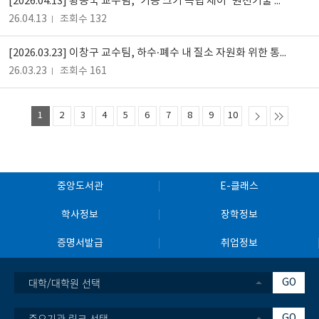
[2026.04.13] 황종국 교수팀, '기공 크기 독립 제어' 원천기술 개발
26.04.13
조회수 132
[2026.03.23] 이창구 교수팀, 하수·폐수 내 질소 자원화 위한 통합 공정 기술 제시
26.03.23
조회수 161
1
2
3
4
5
6
7
8
9
10
중앙도서관
E-클래스
학사정보
장학정보
증명서발급
취업정보
대학/대학원 선택
GO
중요기관 링크 선택
GO