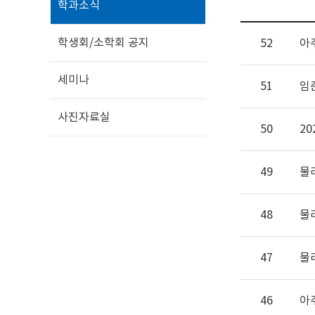
학과소식
학생회/소학회 공지
52
아
세미나
51
임
사진자료실
50
2
49
물
48
물
47
물
46
아