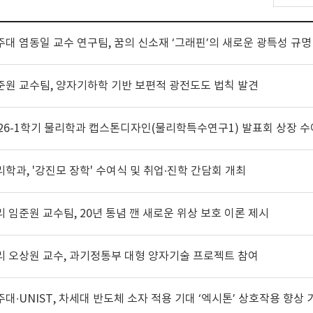
주대 염동일 교수 연구팀, 꿈의 신소재 ‘그래핀’의 새로운 광특성 규명
준원 교수팀, 양자기하학 기반 보편적 광전도도 법칙 발견
026-1학기 물리학과 캡스톤디자인(물리학특수연구1) 발표회 상장 수
리학과, '강진모 장학' 수여식 및 취업·진학 간담회 개최
리 임준원 교수팀, 20년 통념 깬 새로운 위상 보호 이론 제시
리 오상원 교수, 과기정통부 대형 양자기술 프로젝트 참여
주대∙UNIST, 차세대 반도체 소자 적용 기대 ‘엑시톤’ 상호작용 향상 