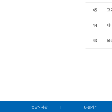
45
고
44
새
43
물
중앙도서관
E-클래스