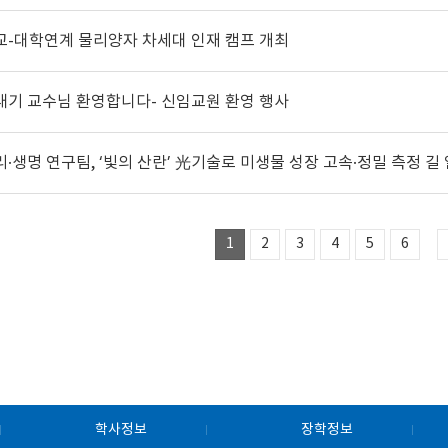
교-대학연계 물리양자 차세대 인재 캠프 개최
내기 교수님 환영합니다- 신임교원 환영 행사
리·생명 연구팀, ‘빛의 산란’ 光기술로 미생물 성장 고속·정밀 측정 길
1
2
3
4
5
6
학사정보
장학정보