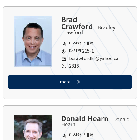
Brad
Crawford
Bradley
Crawford
다산학부대학
다산관 215-1
bcrawfordkr@yahoo.ca
2816
more
Donald Hearn
Donald
Hearn
다산학부대학