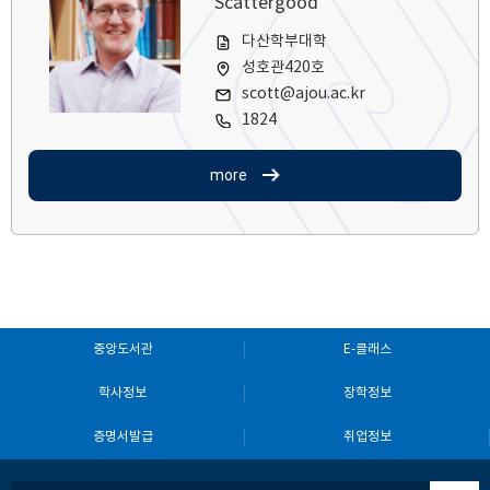
Scattergood
다산학부대학
성호관420호
scott@ajou.ac.kr
1824
more
중앙도서관
E-클래스
학사정보
장학정보
증명서발급
취업정보