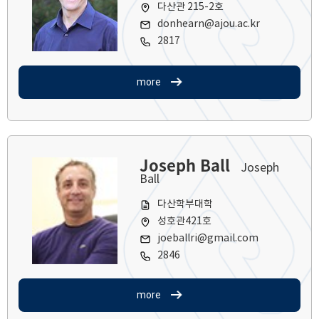
다산관 215-2호
donhearn@ajou.ac.kr
2817
more
Joseph Ball
Joseph
Ball
다산학부대학
성호관421호
joeballri@gmail.com
2846
more