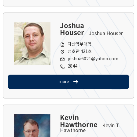
Joshua
Houser
Joshua Houser
다산학부대학
성호관 421호
joshua6021@yahoo.com
2844
more
Kevin
Hawthorne
Kevin T.
Hawthorne