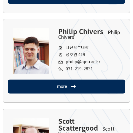
Philip Chivers
Philip
Chivers
다산학부대학
성호관 419
philip@ajou.ac.kr
031-219-2831
more
Scott
Scattergood
Scott