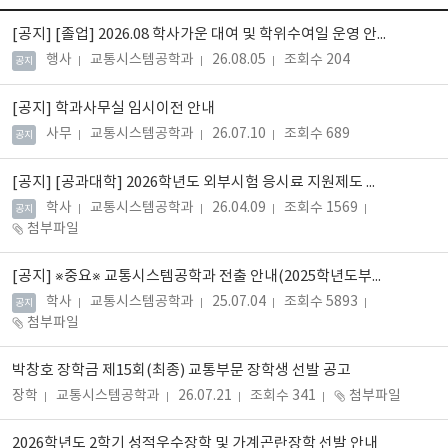
[공지]
[졸업] 2026.08 학사가운 대여 및 학위수여일 운영 안내
행사
교통시스템공학과
26.08.05
조회수 204
공지
[공지]
학과사무실 임시이전 안내
사무
교통시스템공학과
26.07.10
조회수 689
공지
[공지]
[공과대학] 2026학년도 외부시험 응시료 지원제도 안내
학사
교통시스템공학과
26.04.09
조회수 1569
공지
첨부파일
[공지]
※중요※ 교통시스템공학과 전출 안내(2025학년도부터 적용)
학사
교통시스템공학과
25.07.04
조회수 5893
공지
첨부파일
박창호 장학금 제15회(최종) 교통부문 장학생 선발 공고
장학
교통시스템공학과
26.07.21
조회수 341
첨부파일
2026학년도 2학기 성적우수장학 및 가계곤란장학 선발 안내