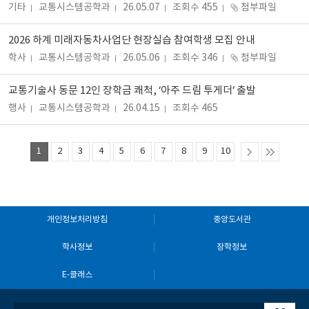
기타
교통시스템공학과
26.05.07
조회수 455
첨부파일
2026 하계 미래자동차사업단 현장실습 참여학생 모집 안내
학사
교통시스템공학과
26.05.06
조회수 346
첨부파일
교통기술사 동문 12인 장학금 쾌척, ‘아주 드림 투게더’ 출발
행사
교통시스템공학과
26.04.15
조회수 465
1
2
3
4
5
6
7
8
9
10
개인정보처리방침
중앙도서관
학사정보
장학정보
E-클래스