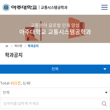
교통시스템공학과
교통분야 글로벌 인재 양성
아주대학교 교통시스템공학과
학과공지
게시판
학과공지
전체
421건
1
Total
,
/
43
전체