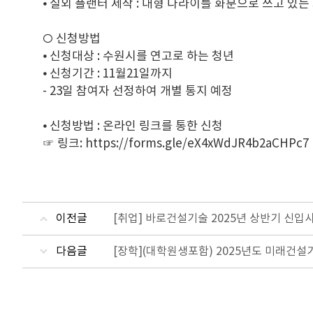
⦁ 실외 플랜터 제작 : 대형 다라이를 화분으로 쓰고 있는
○ 신청방법
⦁ 신청대상 : 수원시를 연고로 하는 청년
⦁ 신청기간 : 11월21일까지
- 23일 참여자 선정하여 개별 통지 예정
⦁ 신청방법 : 온라인 링크를 통한 신청
☞ 링크:
https://forms.gle/eX4xWdJR4b2aCHPc7
이전글
[취업] 바로건설기술 2025년 상반기 신입
다음글
[장학](대학원생포함) 2025년도 미래건