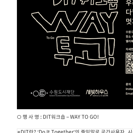
○ 행 사 명 : DIT워크숍 – WAY TO GO!
※DIT란? ‘Do It Together’의 줄임말로 공간사용