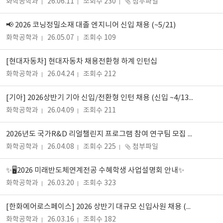
화학공학과
26.06.11
조회수 230
첨부파일
📢 2026 코닝정밀소재 대졸 엔지니어 신입 채용 (~5/21)
화학공학과
26.05.07
조회수 109
[현대자동차] 현대자동차 채용전환형 하계 인턴십
화학공학과
26.04.24
조회수 212
[기아] 2026상반기 기아 신입/전환형 인턴 채용 (신입 ~4/13(월) 11시, 인턴 ~4/20(월) 11시까지)
화학공학과
26.04.09
조회수 211
2026년도 국가R&D 리얼챌린지 프로그램 참여 연구팀 모집 안내
화학공학과
26.04.08
조회수 225
첨부파일
✨🖥️2026 미래반도체연계전공 수혜학생 사업설명회 안내✨
화학공학과
26.03.20
조회수 323
[한화에어로스페이스] 2026 상반기 대규모 신입사원 채용 (~3/30)
화학공학과
26.03.16
조회수 182