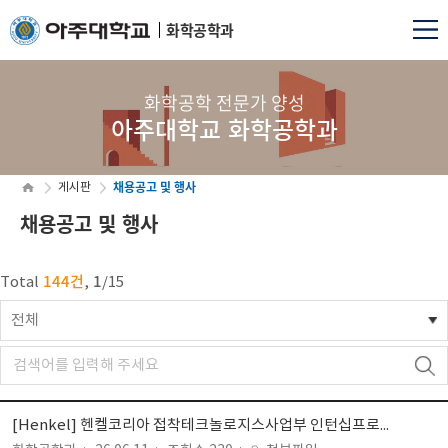
화학공학과
화학공학 전문가 양성
아주대학교 화학공학과
채용공고 및 행사
게시판
채용공고 및 행사
144건
1
Total
,
/
15
전체
[Henkel] 헨켈코리아 접착테크놀로지스사업부 인턴십프로그램 (제출기한:~6/29)