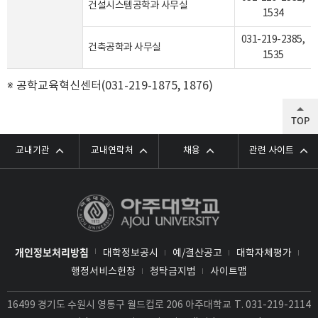
건설시스템공학과 사무실
1534
031-219-2385
,
건축공학과 사무실
1535
※ 공학교육혁신센터(031-219-1875, 1876)
TOP
교내기관
교내연락처
채용
관련 사이트
개인정보처리방침
대학정보공시
예/결산공고
대학자체평가
행정서비스헌장
청탁금지법
사이트맵
16499 경기도 수원시 영통구 월드컵로 206 아주대학교
T.
031-219-2114