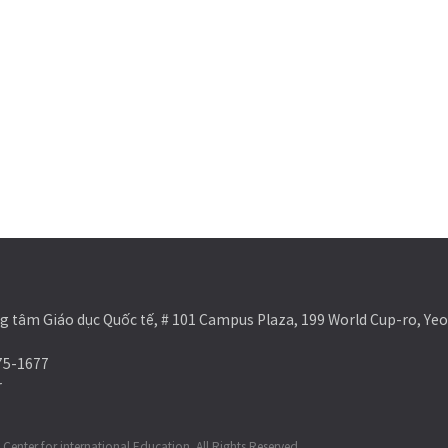
 tâm Giáo dục Quốc tế, # 101 Campus Plaza, 199 World Cup-ro, Ye
75-1677
r
Center for international Education. All Rights Reserved.