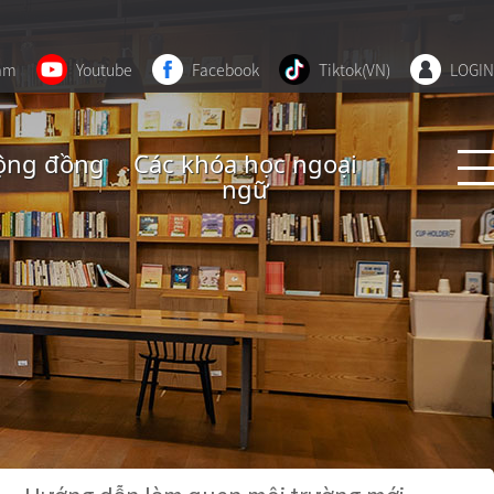
ram
Youtube
Facebook
Tiktok(VN)
LOGIN
ộng đồng
Các khóa học ngoại
ngữ