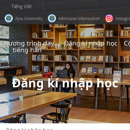
Tiếng Việt
Ajou University
Admission Information
Instag
Chương trình dạy
Đăng kí nhập học
C
tiếng hàn
Đăng kí nhập học