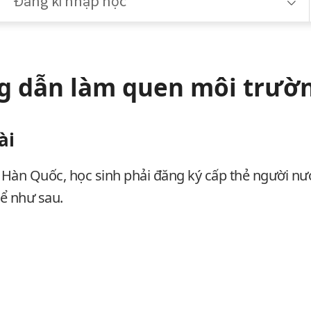
Đăng kí nhập học
 dẫn làm quen môi trườ
ài
Hàn Quốc, học sinh phải đăng ký cấp thẻ người nướ
hể như sau.