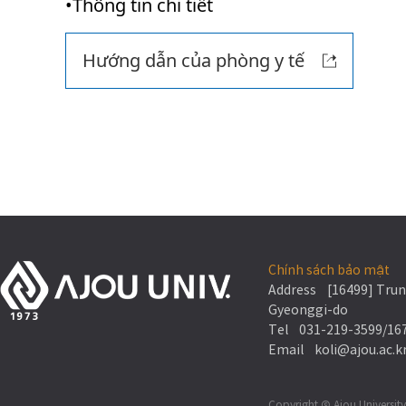
•Thông tin chi tiết
Hướng dẫn của phòng y tế
Chính sách bảo mật
Address [16499] Trung
Gyeonggi-do
Tel
031-219-3599
/
16
Email koli@ajou.ac.k
Copyright Ⓒ Ajou University 