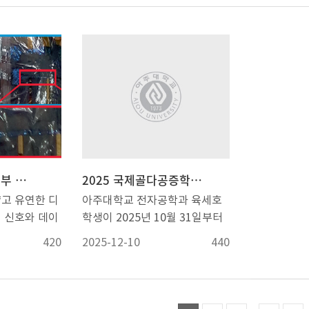
erceptible
트 참여를 위한 현지 연수 지원
문사회 계열
주대에 기증했
재 양성을 위해 1994년부터 매
리 추정 신기
nics)’이라는 제
나. 파견개요 - 파견기간 :
수(경영) ▲
아주대 율곡관
년 개최하는 학술대회다. 올해는
종민 교수팀
 분야 저명
2026.10.01.~2027.08.31. (총
대표로 상을 
됐다. 최기
반도체·디스플레이, 인공지능,
27일까지 
 에너지 머
11개월) - 파견기관 : Imec(벨기
수(IF) 부문
국 NI 지사
바이오·헬스 등 다양한 분야에서
<AAAI(The 
d Energy
에 루벤 소재) * Imec과 KU
백분위 1%, 3
NS 대표이사를
약 3200편의 논문이 접수됐으
the Advanc
7월 온라인 게재
leuven(루벤대학교)이 연계된
25% 이내(이
관계자들이 참
며, 이 가운데 120편이 수상작으
Artificial I
공학과 박사후
프로그램으로, KU leuven을 통
10%, 25
AI 및 차세
로 선정됐다. 박성준 교수팀은
에서 AI를 
사가 제1저
해 학생 등록 예정 - 지원사항 :
로 나누어 시
구와 산업 현
‘각도 무관·장거리 근적외선 통
LiDAR 거
고 박성준 교
총 5,200만원 내외(박사과정생
야 이공 계열
측·자동화 기
신이 가능한 피부 부착형 MHz
발표했다.이
학과·지능형반
12개월 기준) 관련공고링크: [공
명, 인문사회
 위해 마련됐
급 유기 광검출기 개발'에 관한
산대∙강원대
준 교수(광주
고] (과기정통부 지원) 2026년
명이다. 피인용
박성준 교수팀, 피부 부착해 생체 신호·주변 정보 센싱 가능한 초박막·초유연 광센서 개발
2025 국제골다공증학회 (ICO 2025 SEOUL) 구연 발표 장려상 수상
리 학교 첨단
논문으로 금상을 받았다. 김재현
로, 이번 연
학과), 송우
반도체 글로벌 첨단 팹 연계활용
은 국제와 
고 유연한 디
아주대학교 전자공학과 육세호
 240호(미
(지능형반도체공학과 석박사통
형반도체공학
용화학공학과)
사업 하반기 해외(Imec) 인턴십
시상했다. 
 신호와 데이
학생이 2025년 10월 31일부터
PC실습실)을
합과정) 학생이 주저자로 참여했
민성∙김서현
했다. ‘알루
연수생 선정 공고
의 질적 평가
착할 수 있다
11월 2일까지 서울에서 열린 국
Open Lab’을
으며, 은형주 박사, 정재빈 학생,
참여했다. 
inum-air
적 피인용지
420
2025-12-10
440
 이러한 통신
제 골다공증 학회(ICO 2025
EW 관련 교과
최효정(서울시립대 전자전기컴
공학과 교수
’란 알루미늄의
자를 선정했다
‘빛’을 필요
SEOUL)에서 구연 발표를 진행
 교원이 소프
퓨터공학부 박사과정) 학생이 공
도체공학전공
중 산소의 환
게재자 중, F
과 안전까지
하며 장려상을 수상했다. 이번
할 수 있는
동 연구자로 참여했다. 수상자들
대 지능형반
전기를 생산하
이상인 연구
 우리가 꿈꿔
수상과 함께 부상으로 상금 30만
 예정이다.
에게는 2천만원, 지도교수에게
교신저자로 