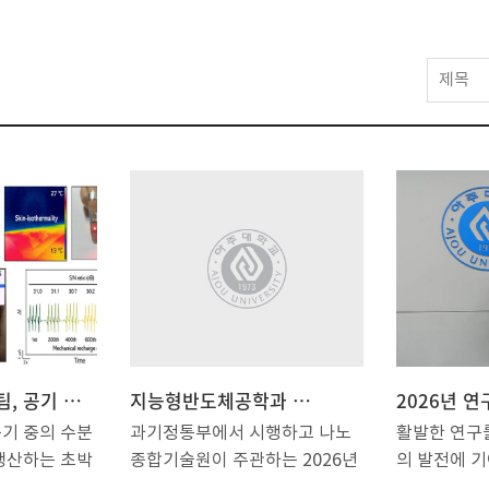
제목
박성준 교수팀, 공기 중 수분 활용해 전기 만드는 ‘초박막 피부 부착형’ 알루미늄-공기 전지 개발
지능형반도체공학과 박성준 교수님 연구실 대학원생(1명) 2026년 하반기 Imec 인턴십 선정
기 중의 수분
과기정통부에서 시행하고 나노
활발한 연구
생산하는 초박
종합기술원이 주관하는 2026년
의 발전에 
루미늄-공기
반도체 글로벌 첨단팹 연계활용
격려하는 ‘2