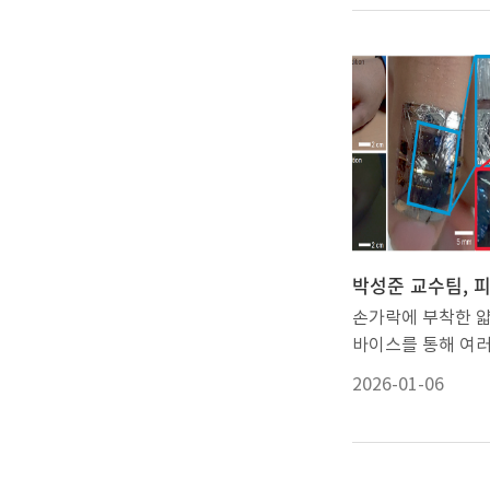
operation of imp
독 라이선스를 아
on-skin electro
다.협약식은 3일 
목의 논문으로 소재
제1회의실에서 진행
학술지 <어드밴스드
주 총장과 정구환 한
터리얼즈(Advance
장, 양원준 선인C
Materials)>에 
비롯한 세 기관의 
됐다. 아주대 전자
석했다.이번 협약은 
연구원인 박재일 박
대·융합 반도체 연
자로 연구를 진행했
장에서 활용되는 계
수(아주대 전자공
술 교육을 강화하기
도체공학과), 유승
다. 협약에 따라 우
과학기술원 신소재공
손가락에 부착한 얇
ICT융합대학은 서관
진 교수(충남대 응
바이스를 통해 여러
래모빌리티공학과 
가 교신저자로 참여
터를 안정적으로 포
활용해 ‘LabVIEW 
미늄-공기 전지(Alum
2026-01-06
면 어떨까? 나아가
운영하고, LabVI
battery, AAB)
시스템에 활용되는 
목을 개설해 학생과
산화 반응과 공기 
에 따라 막아 보안
트웨어를 직접 활용
원 반응을 이용해 
확보할 수 있다면?
교육 환경을 구축할