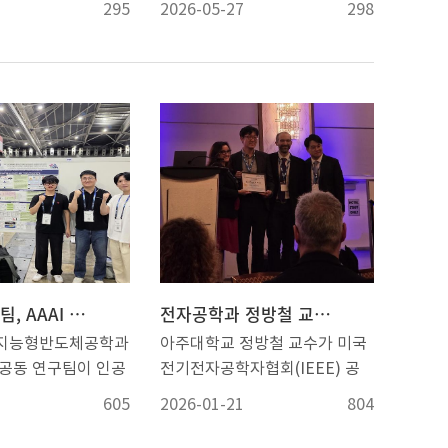
295
2026-05-27
298
 개최됐다. 시상식
인 고운 대표변호사, 김영호 아
 우리 학교 율곡관 영
주대학교병원 치과병원장이 참
 개최됐다. 시상은
석했다. 학교에서는 감사의 뜻을
IF, Impact
전하기 위해 최기주 총장과 조지
피인용(Citation) ▲
만 법학전문대학원장, 조경숙 대
I 우수 ▲국제협력
학발전본부장이 함께 자리했다.
ional) 부문으로 나누
최기주 총장이 아주가족을 대표
. 수상자들에게는 상
해 감사 인사를 전하고, 감사패
가 주어졌다. 영향력
와 예우품을 전달했다.미래모빌
act Factor) 부문
리티공학과 교수로 재직 중인 이
 계열 ▲박성준 교수
교범 IT융합대학원장(전자 91)
정호 교수(기계) ▲조
은 ‘대학원 장학기금’으로 1800
이종민 교수팀, AAAI 2026에서 ‘라이다’ 활용 거리추정 신기술 제시
전자공학과 정방철 교수, 미국 전기전자공학자협회(IEEE) 공로상
첨단신소재) ▲이창구
만원을 기부했다. 이교범 원장은
 지능형반도체공학과
아주대학교 정방철 교수가 미국
전) ▲류학기 교수
지난 2007년부터 ▲장학기금 ▲
 공동 연구팀이 인공
전기전자공학자협회(IEEE) 공
 ▲서형탁 교수(첨
전자공학과 발전기금 ▲축구부
분야의 세계적 학회인
로상을 수상했다. 정방철 교수
▲김종현 교수(응용화
후원기금 등으로 누적 1억7000
605
2026-01-21
804
26>에서 원격 감지 기
(전자공학과)는 지난 9일부터
표로 수상했다. 인
만원을 모교를 위해 기부해왔다.
iDAR)를 활용한 거
12일까지 미국 라스베이거스에