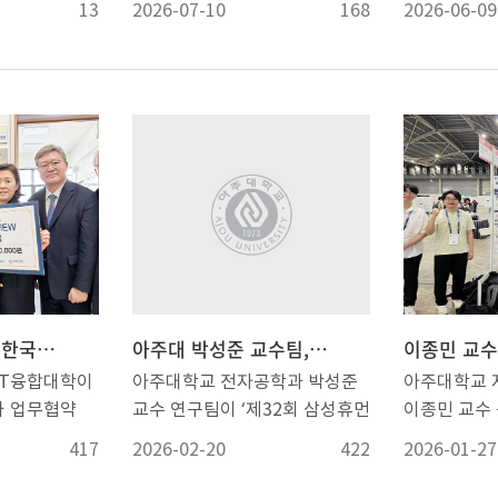
13
2026-07-10
168
2026-06-09
얇고 가벼운
사업-인턴쉽 및 기술 인력교류
수’ 시상식이
 구동이 가능
프로그램(Imec 글로벌 인턴십)
은 9일 오후
서나 웨어러블
에 첨단ICT융합대학 지능형반도
상회의실에서
 활용될 수
체공학과 박성준 교수님 연구실
▲영향력 지수(
준 교수(전자
대학원생(1명)이 선정되었습니
Factor) ▲
체공학과) 연
다. 사업과 파견 프로그램은 아
인문사회 KC
주과학기술원
래와 같습니다. 가. 사업개요 - 사
(Internat
공기 중의 수분을
업명 : 반도체글로벌첨단팹연계
어 진행됐다
동하는 초박막
활용-인턴쉽 및 기술인력 교류
장과 연구비
늄-공기 전지
사업 해외(imec) 인턴십 연수 사
지수(IF, Imp
다. 해당 내
업 - 사업내용 : 해외 반도체 주요
에서는 이공
질 기반 초박
연구거점 기관*과의 공동 프로젝
(전자) ▲이
첨단ICT융합대학·한국 NI·선인 CNS 업무협약 체결, 41억 상당 SW 기증
아주대 박성준 교수팀, 피부 부착형 근적외선 유기 광검출기 연구로 삼성휴먼테크논문대상 금상 수상
전지를 통한
트 수행 및 인턴십 활동을 통한
성범 교수(
CT융합대학이
아주대학교 전자공학과 박성준
아주대학교
자의 연속 구
글로벌 기술 협력 소양을 갖춘
교수(환경안
S와 업무협약
교수 연구팀이 ‘제32회 삼성휴먼
이종민 교수
inum-air
전문 R&D 인재양성 * 반도체 분
(첨단신소재)
. 이번 협약
테크논문대상’에서 금상을 수상
지능(AI) 
groscopic
야 글로벌 선진기관 imec(벨기
단신소재) 
417
2026-02-20
422
2026-01-27
I는 41억
했다. 삼성휴먼테크논문대상은
<AAAI 20
 continuous
에)이 추진하는 공동연구 프로젝
학생명)가 대
 소프트웨어 구
삼성전자가 과학기술 발전과 인
술 라이다(L