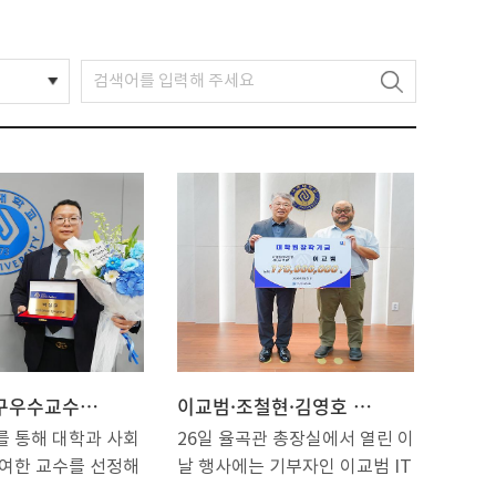
2026년 연구우수교수 시상, ‘아주 펠로우’에 박성준 교수
이교범·조철현·김영호 기부자, 기부금 전달식
를 통해 대학과 사회
26일 율곡관 총장실에서 열린 이
기여한 교수를 선정해
날 행사에는 기부자인 이교범 IT
026년 연구우수교
융합대학원장과 조철현 법무법