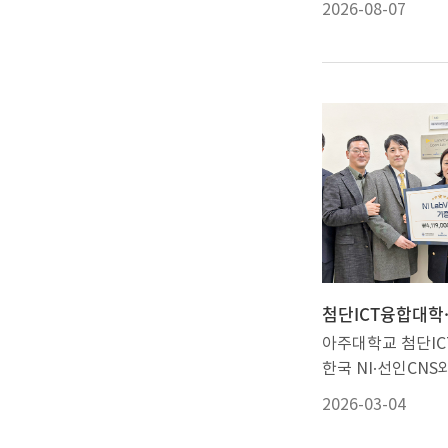
2026-08-07
전지를 개발했다. 
소재로 안정적으로
해 피부 밀착형 센
헬스케어 기기 등에
있을 전망이다.박성
공학과·지능형반도
구팀은 충남대·광
(GIST)과 함께 
활용해 장시간 작
피부 부착형 알루미
를 개발했다고 밝혔
용은 ‘흡습성 전해
막 알루미늄-공기 
아주대학교 첨단I
초밀착 피부 전자소
한국 NI·선인CN
동(Ultrathin alum
(MOU)을 체결했다
batteries via hy
2026-03-04
을 기반으로 한국 N
electrolytes for
1900만원 상당의