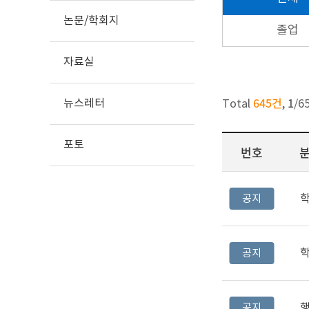
논문/학회지
졸업
자료실
645건
1
뉴스레터
Total
,
/
6
포토
번호
공지
공지
공지