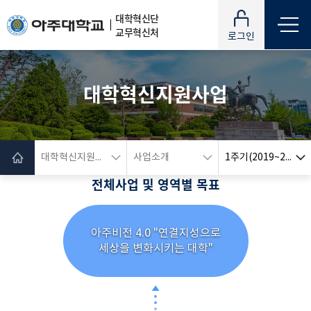
대학혁신단
교무혁신처
로그인
대학혁신지원사업
대학혁신지원사업
사업소개
1주기(2019~2021)
전체사업 및 영역별 목표
아주비전 4.0 "연결지성으로
세상을 변화시키는 대학"