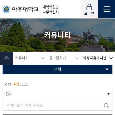
대학혁신단
교무혁신처
로그인
커뮤니티
커뮤니티
묻고답하기
학생자유게시판
전체
4건
1
Total
,
/
1
전체