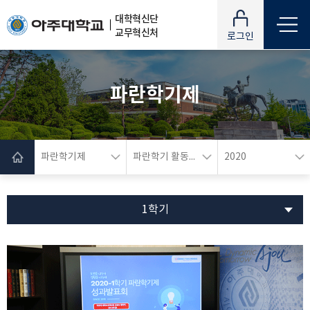
대학혁신단
교무혁신처
로그인
파란학기제
파란학기제
파란학기 활동내역
2020
1학기