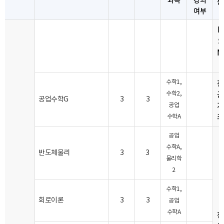
분
여부
B
S
M
전
수학1,
공
수학2,
공업수학G
3
3
기
공업
초
수학A
공업
수학A,
반도체물리
3
3
물리학
2
수학1,
회로이론
3
3
공업
수학A
전