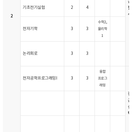
공
필
기초전기실험
2
4
수
2
수학2,
전자기학
3
3
물리학
1
논리회로
3
3
융합
전자공학프로그래밍I
3
3
프로그
래밍
전
공
선
택