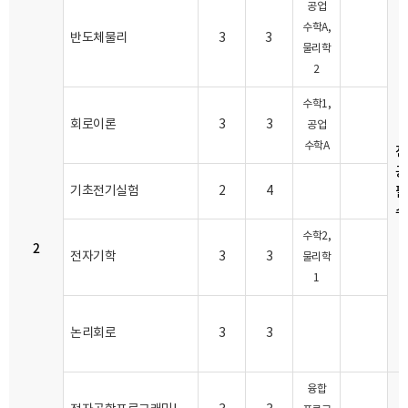
공업
수학A,
반도체물리
3
3
물리학
2
수학1,
회로이론
3
3
공업
수학A
전
공
필
기초전기실험
2
4
수
수학2,
2
전자기학
3
3
물리학
1
논리회로
3
3
융합