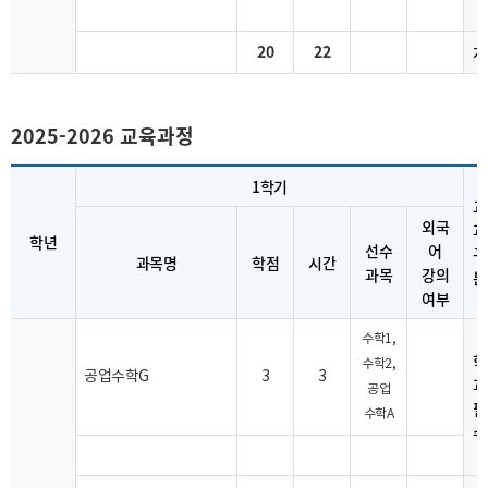
20
22
계
2025-2026 교육과정
1학기
교
외국
과
학년
선수
어
구
과목명
학점
시간
과목
강의
분
여부
수학1,
학
수학2,
공업수학G
3
3
과
공업
필
수학A
수