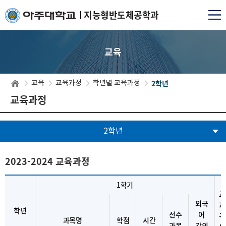
지능형반도체공학과
교육
2학년
교육
교육과정
학년별 교육과정
교육과정
2학년
2023-2024 교육과정
1학기
교
외국
과
학년
선수
어
구
과목명
학점
시간
과목
강의