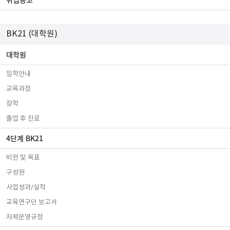
BK21 (대학원)
대학원
입학안내
교육과정
장학
졸업 후 진로
4단계 BK21
비전 및 목표
구성원
사업성과/실적
교육연구단 보고서
자체운영규정