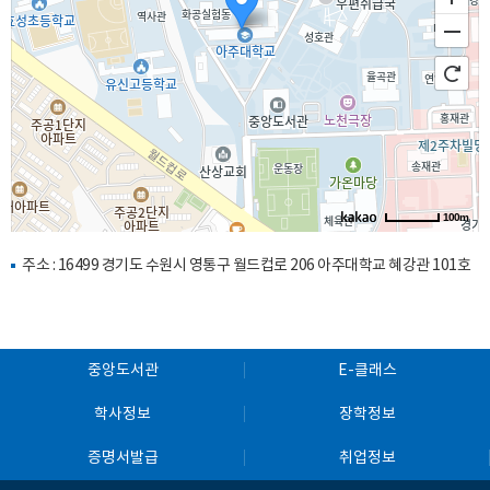
100m
주소 : 16499 경기도 수원시 영통구 월드컵로 206 아주대학교 혜강관 101호
중앙도서관
E-클래스
학사정보
장학정보
증명서발급
취업정보