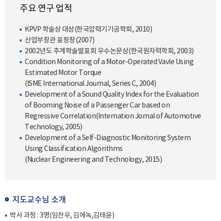
주요 연구 업적
KPVP 학술상 대상(한국압력기기공학회, 2010)
산업부장관 표창장(2007)
2002년도 추계학술발표회 우수논문상(한국원자력학회, 2003)
Condition Monitoring of a Motor-Operated Vavle Using
Estimated Motor Torque
(ISME International Journal, Series C, 2004)
Development of a Sound Quality Index for the Evaluation
of Booming Noise of a Passenger Car based on
Regressive Correlation(Internation Jornal of Automotive
Technology, 2005)
Development of a Self-Diagnostic Monitoring System
Using Classification Algorithms
(Nuclear Engineering and Technology, 2015)
지도교수님 소개
박사 과정 : 3명(임찬우, 김에녹,김태윤)