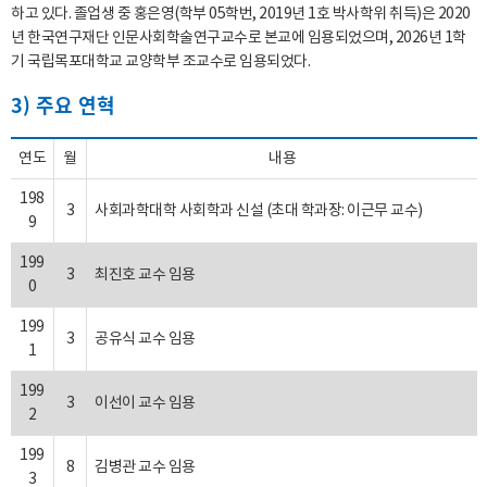
하고 있다. 졸업생 중 홍은영(학부 05학번, 2019년 1호 박사학위 취득)은 2020
년 한국연구재단 인문사회학술연구교수로 본교에 임용되었으며, 2026년 1학
기 국립목포대학교 교양학부 조교수로 임용되었다.
3) 주요 연혁
연도
월
내용
198
3
사회과학대학 사회학과 신설 (초대 학과장: 이근무 교수)
9
199
3
최진호 교수 임용
0
199
3
공유식 교수 임용
1
199
3
이선이 교수 임용
2
199
8
김병관 교수 임용
3