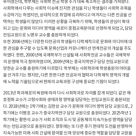
루어졌는데, 학부제는 사회학 전공 학생 수가 대폭 축소하는 결과를 가져왔다.
사회학에서 다루는 사회적 이슈에 진지한 관심을 지닌 학생들이 사회학 과목을
수강하기는 하였지만, 상대적으로 취업에 유리하다고 여겨지는 다른 전공을 선
택하는 학생들이 많았다. 이러한 상황을 극복하기 위해, 학생들의 관심이 확대
되고 있는 문화와 미디어 영역을 새로이 중점교육분야로 선정하게 되었고, 담당
전임교원으로 노명우 교수를 충원하게 되었다.
또한 2006년에는 다양한 타전공의 학생들이 다학제적으로 문화와 미디어에 대
한 관심을 추구할 수 있도록 문화산업과 커뮤니케이션 연계전공의 개설을 주도
하였다. 한편, 2000년에 국제학부가 신설될 때 사회학전공 교수들은 국제학부
의 운영에 적극 참여하였으며, 2009년에는 중국지역연구 담당 전임교원으로
양한순 교수를 충원하기에 이르렀다. 학부제는 사회학과에 학생충원의 어려움
을 안겨주기는 했지만, 다른 한편 다른 전공과의 협력과 다학제적 영역의 개발
에 노력을 기울임으로써 현재의 교육과정 구성에 중요한 기점이 되었다.
2013년 학과제로의 복원에 따라 다시 사회학과로 자리를 잡게 되었다. 같은 해
호정화 교수가 고령사회와 생애과정 영역을 담당하는 전임교원으로 충원되었
다. 2018년에는 1학기에는 김한상 교수가 문화와 미디어 영역 담당 교원으로, 2
학기에는 이병호 교수가 중국지역연구 담당 교원으로 충원되었다. 2025학년 1
학기에는 황현석 교수가 사회 조직과 도시 및 공동체의 지속가능성 영역을 담당
하는 전임교원으로 충원되었다. 향후에는 또 다른 후기 현대적 도전을 반영하여
지속가능한 미래 사회 건설에 참여할 인재 양성에 중요한 역할을 담당할 교원을