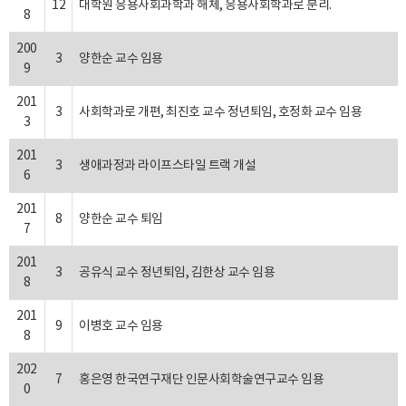
12
대학원 응용사회과학과 해체, 응용사회학과로 분리.
8
200
3
양한순 교수 임용
9
201
3
사회학과로 개편, 최진호 교수 정년퇴임, 호정화 교수 임용
3
201
3
생애과정과 라이프스타일 트랙 개설
6
201
8
양한순 교수 퇴임
7
201
3
공유식 교수 정년퇴임, 김한상 교수 임용
8
201
9
이병호 교수 임용
8
202
7
홍은영 한국연구재단 인문사회학술연구교수 임용
0