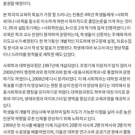
충원할 예정이다.
본 학과의 교육적 목표가 가장 잘 드러나는 전통은 4학년 학생들에게 <사회학
세미나>과목을 필수로 이수하게 하면서 독자적으로 졸업논문을 쓰게 하는 것이
다. (학과 설립초기에는 <사회학연습I, II>으로 2개 학기에 걸쳐 진행하였다.) 이
과목은 학과 교수 전원이 참여하여 운영하는데, 학생들이 선정하는 주제에 따라
지도교수가 배정된다. 한 학기동안 개별적인 지도하에 연구문제 설정, 자료수집
및 분석과 보고서 작성 및 발표가 진행된다. 학생에 따라 보고서 대신 영상작품
이나 드라마를 창작물로 제작한 예도 있었다.
사회학과 대학원과정은 1997년에 개설되었다. 초창기에 지원자가 많지 않아서
2000년부터 행정학과와 정치학과와 함께 <응용사회과학과>로 통합하여 운영
하기도 하였으나, 2008년에 다시 분리되었다. 이 때 사회학과는 대학원 과정의
목표를 이론가의 양성보다는 현장 중심의 전문가의 양성에 둔다는 의미에서 응
용사회학과로 명칭을 유지하기로 하였다. 대학원과정도 학부와 마찬가지로 문
화와 미디어, 생애과정과 라이프스타일 영역을 중심으로 교육과정을 제공하고
있다.
학생들의 개별적 관심사에 부응하여 밀착 지도가 가능한 이점을 살려 수준 높은
전문적 역량을 갖춘 인재를 양성하기 위해 노력하고 있다.
1999년 첫 석사를 배출한 이래 지금까지 20명의 석사와 2명의 박사와 2명의 박
사과정 수료생을 배출하였으며, 이들은 대부분 연구소와 공공기관 등에서 활동