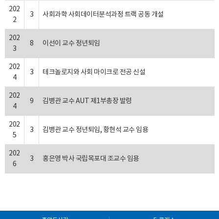
202
3
사회과학 사회데이터분석과정 트랙 공동 개설
2
202
8
이선이 교수 정년퇴임
3
202
3
테크놀로지와 사회 마이크로 전공 신설
4
202
9
김병관 교수 AUT 제1부총장 발령
4
202
3
김병관 교수 정년퇴임, 황현석 교수 임용
5
202
3
홍은영 박사 국립목포대 조교수 임용
6