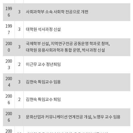
199
3
사회과학부 소속 사회학 전공으로 개편
6
199
3
대학원 석사과정 신설
7
200
국제학부 신설, 지역연구전공 공동운영 학과로 참여,
3
0
대학원 응용사회과학과 통합 운영, 박사과정 신설
200
2
이근무 교수 정년퇴임
3
200
3
김현숙 특임교수 임용
4
200
2
김현숙 특임교수 퇴임
6
200
3
문화산업과 커뮤니케이션 연계전공 개설, 노명우 교수 임용
6
200