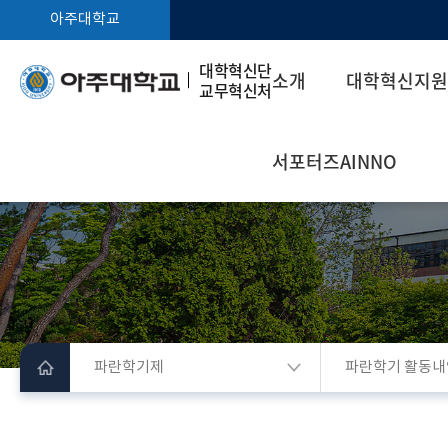
아주대학교
대학혁신단
소개
대학혁신지원
교무혁신처
서포터즈AINNO
파란학기제
파란학기 활동내