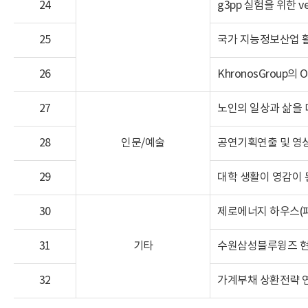
24
g3pp 실험을 위한 v
25
국가 지능정보산업 활
26
KhronosGroup의
27
노인의 일상과 삶을 다룬
28
인문/예술
공연기획연출 및 영
29
대학 생활이 영감이 
30
제로에너지 하우스(패
31
기타
수원삼성블루윙즈 
32
가계부채 상환전략 연