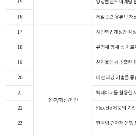
15
영상콘텐츠 마케팅 
16
게임관련 유튜브 채
17
시민헌법개정안 작성
18
유전체 항체 등 치료
19
천연물에서 추출한 
20
머신 러닝 기법을 통
21
빅데이터를 활용한 
연구/혁신/제안
22
Flexible 제품의
23
한국형 건자재 은행