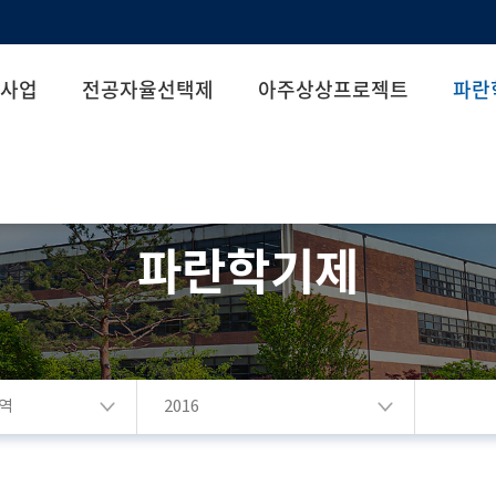
사업
전공자율선택제
아주상상프로젝트
파란
파란학기제
역
2016