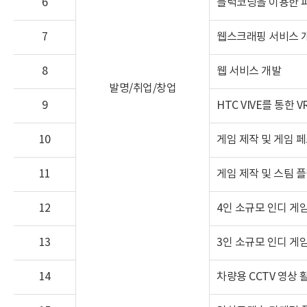
6
블럭코딩을 이용한 파
7
웹스크래핑 서비스 
8
웹 서비스 개발
발명/취업/창업
9
HTC VIVE를 통한
10
게임 제작 및 게임 
11
게임 제작 및 스팀 
12
4인 소규모 인디 게임
13
3인 소규모 인디 게임
14
차량용 CCTV 영상