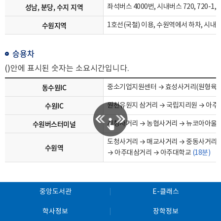
성남, 분당, 수지 지역
좌석버스 4000번, 시내버스 720, 720-1, 
수원지역
1호선(국철) 이용, 수원역에서 하차, 시내버스 11
승용차
()안에 표시된 숫자는 소요시간입니다.
동수원IC
중소기업지원센터 → 효성사거리(원형육교
수원IC
원천유원지 삼거리 → 국립지리원 → 아
수원버스터미널
시청사거리 → 농협사거리 → 뉴코아아울렛
도청사거리 → 매교사거리 → 중동사거리 →
수원역
→ 아주대삼거리 → 아주대학교
(18분)
중앙도서관
E-클래스
학사정보
장학정보